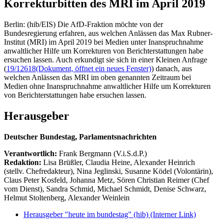
Korrekturbitten des MRI im April 2019
Berlin: (hib/EIS) Die AfD-Fraktion möchte von der
Bundesregierung erfahren, aus welchen Anlässen das Max Rubner-
Institut (MRI) im April 2019 bei Medien unter Inanspruchnahme
anwaltlicher Hilfe um Korrekturen von Berichterstattungen habe
ersuchen lassen. Auch erkundigt sie sich in einer Kleinen Anfrage
(
19/12618
(Dokument, öffnet ein neues Fenster)
) danach, aus
welchen Anlässen das MRI im oben genannten Zeitraum bei
Medien ohne Inanspruchnahme anwaltlicher Hilfe um Korrekturen
von Berichterstattungen habe ersuchen lassen.
Herausgeber
Deutscher Bundestag, Parlamentsnachrichten
Verantwortlich:
Frank Bergmann (V.i.S.d.P.)
Redaktion:
Lisa Brüßler, Claudia Heine, Alexander Heinrich
(stellv. Chefredakteur), Nina Jeglinski,
Susanne Ködel (Volontärin),
Claus Peter Kosfeld, Johanna Metz, Sören Christian Reimer (Chef
vom Dienst), Sandra Schmid, Michael Schmidt, Denise Schwarz,
Helmut Stoltenberg, Alexander Weinlein
Herausgeber "heute im bundestag" (hib)
(Interner Link)