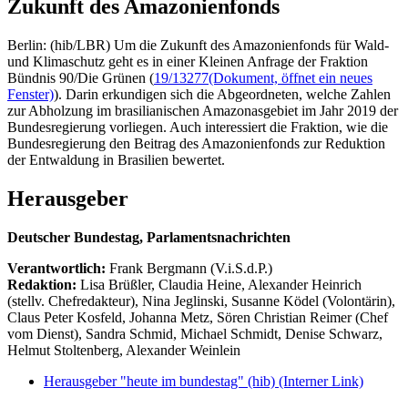
Zukunft des Amazonienfonds
Berlin: (hib/LBR) Um die Zukunft des Amazonienfonds für Wald-
und Klimaschutz geht es in einer Kleinen Anfrage der Fraktion
Bündnis 90/Die Grünen (
19/13277
(Dokument, öffnet ein neues
Fenster)
). Darin erkundigen sich die Abgeordneten, welche Zahlen
zur Abholzung im brasilianischen Amazonasgebiet im Jahr 2019 der
Bundesregierung vorliegen. Auch interessiert die Fraktion, wie die
Bundesregierung den Beitrag des Amazonienfonds zur Reduktion
der Entwaldung in Brasilien bewertet.
Herausgeber
Deutscher Bundestag, Parlamentsnachrichten
Verantwortlich:
Frank Bergmann (V.i.S.d.P.)
Redaktion:
Lisa Brüßler, Claudia Heine, Alexander Heinrich
(stellv. Chefredakteur), Nina Jeglinski,
Susanne Ködel (Volontärin),
Claus Peter Kosfeld, Johanna Metz, Sören Christian Reimer (Chef
vom Dienst), Sandra Schmid, Michael Schmidt, Denise Schwarz,
Helmut Stoltenberg, Alexander Weinlein
Herausgeber "heute im bundestag" (hib)
(Interner Link)