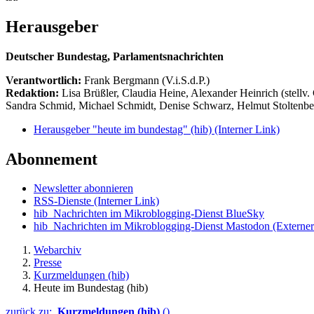
Herausgeber
Deutscher Bundestag, Parlamentsnachrichten
Verantwortlich:
Frank Bergmann (V.i.S.d.P.)
Redaktion:
Lisa Brüßler, Claudia Heine, Alexander Heinrich (stellv.
Sandra Schmid, Michael Schmidt, Denise Schwarz, Helmut Stoltenbe
Herausgeber "heute im bundestag" (hib)
(Interner Link)
Abonnement
Newsletter abonnieren
RSS-Dienste
(Interner Link)
hib_Nachrichten im Mikroblogging-Dienst BlueSky
hib_Nachrichten im Mikroblogging-Dienst Mastodon
(Externer
Webarchiv
Presse
Kurzmeldungen (hib)
Heute im Bundestag (hib)
zurück zu:
Kurzmeldungen (hib)
()