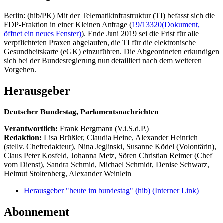
Berlin: (hib/PK) Mit der Telematikinfrastruktur (TI) befasst sich die
FDP-Fraktion in einer Kleinen Anfrage (
19/13320
(Dokument,
öffnet ein neues Fenster)
). Ende Juni 2019 sei die Frist für alle
verpflichteten Praxen abgelaufen, die TI für die elektronische
Gesundheitskarte (eGK) einzuführen. Die Abgeordneten erkundigen
sich bei der Bundesregierung nun detailliert nach dem weiteren
Vorgehen.
Herausgeber
Deutscher Bundestag, Parlamentsnachrichten
Verantwortlich:
Frank Bergmann (V.i.S.d.P.)
Redaktion:
Lisa Brüßler, Claudia Heine, Alexander Heinrich
(stellv. Chefredakteur), Nina Jeglinski,
Susanne Ködel (Volontärin),
Claus Peter Kosfeld, Johanna Metz, Sören Christian Reimer (Chef
vom Dienst), Sandra Schmid, Michael Schmidt, Denise Schwarz,
Helmut Stoltenberg, Alexander Weinlein
Herausgeber "heute im bundestag" (hib)
(Interner Link)
Abonnement