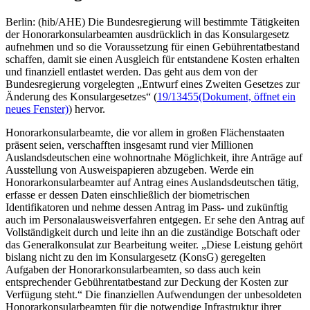
Berlin: (hib/AHE) Die Bundesregierung will bestimmte Tätigkeiten
der Honorarkonsularbeamten ausdrücklich in das Konsulargesetz
aufnehmen und so die Voraussetzung für einen Gebührentatbestand
schaffen, damit sie einen Ausgleich für entstandene Kosten erhalten
und finanziell entlastet werden. Das geht aus dem von der
Bundesregierung vorgelegten „Entwurf eines Zweiten Gesetzes zur
Änderung des Konsulargesetzes“ (
19/13455
(Dokument, öffnet ein
neues Fenster)
) hervor.
Honorarkonsularbeamte, die vor allem in großen Flächenstaaten
präsent seien, verschafften insgesamt rund vier Millionen
Auslandsdeutschen eine wohnortnahe Möglichkeit, ihre Anträge auf
Ausstellung von Ausweispapieren abzugeben. Werde ein
Honorarkonsularbeamter auf Antrag eines Auslandsdeutschen tätig,
erfasse er dessen Daten einschließlich der biometrischen
Identifikatoren und nehme dessen Antrag im Pass- und zukünftig
auch im Personalausweisverfahren entgegen. Er sehe den Antrag auf
Vollständigkeit durch und leite ihn an die zuständige Botschaft oder
das Generalkonsulat zur Bearbeitung weiter. „Diese Leistung gehört
bislang nicht zu den im Konsulargesetz (KonsG) geregelten
Aufgaben der Honorarkonsularbeamten, so dass auch kein
entsprechender Gebührentatbestand zur Deckung der Kosten zur
Verfügung steht.“ Die finanziellen Aufwendungen der unbesoldeten
Honorarkonsularbeamten für die notwendige Infrastruktur ihrer