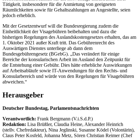
Tätigkeit, insbesondere für die Anmietung von geeigneten
Räumlichkeiten sowie für Gehaltszahlungen an Angestellte, seien
jedoch erheblich.
Mit der Gesetzentwurf will die Bundesregierung zudem die
Einheitlichkeit der Visagebühren beibehalten und dazu die
bisherigen Regelungen des Auslandskostengesetzes erhalten, das am
1. Oktober 2021 außer Kraft tritt. Das Gebührenrecht des
Auswärtigen Dienstes unterliege ab dann dem
Bundesgebührengesetz (BGebG). „Das verändert für einige
Bereiche der konsularischen Arbeit im Ausland den Zeitpunkt für
die Entstehung einer Gebühr. Dies hätte erhebliche Auswirkungen
auf Arbeitsabläufe sowie IT-Anwendungen für den Rechts- und
Konsularbereich und würde von den Regelungen für Visagebühren
abweichen.“
Herausgeber
Deutscher Bundestag, Parlamentsnachrichten
Verantwortlich:
Frank Bergmann (V.i.S.d.P.)
Redaktion:
Lisa Brüßler, Claudia Heine, Alexander Heinrich
(stellv. Chefredakteur), Nina Jeglinski,
Susanne Ködel (Volontärin),
Claus Peter Kosfeld, Johanna Metz, Sören Christian Reimer (Chef