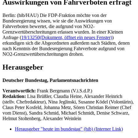
Auswirkungen von Fahrverboten erfragt
Berlin: (hib/HAU) Die FDP-Fraktion möchte von der
Bundesregierung wissen, wie sie die Auswirkungen von
Fahrverboten bewertet, die aufgrund von NO2-
Grenzwertüberschreitungen erlassen wurden. In einer Kleinen
Anfrage (
19/13250
(Dokument, öffnet ein neues Fenster)
)
erkundigen sich die Abgeordneten außerdem nach Städten, denen
nach Kenntnis der Bundesregierung Fahrverbote aufgrund von
NO2-Grenzwertüberschreitungen drohen.
Herausgeber
Deutscher Bundestag, Parlamentsnachrichten
Verantwortlich:
Frank Bergmann (V.i.S.d.P.)
Redaktion:
Lisa Brüßler, Claudia Heine, Alexander Heinrich
(stellv. Chefredakteur), Nina Jeglinski,
Susanne Ködel (Volontärin),
Claus Peter Kosfeld, Johanna Metz, Sören Christian Reimer (Chef
vom Dienst), Sandra Schmid, Michael Schmidt, Denise Schwarz,
Helmut Stoltenberg, Alexander Weinlein
Herausgeber "heute im bundestag" (hib)
(Interner Link)