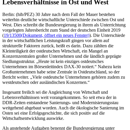
Lebensverhältnisse in Ost und West
Berlin: (hib/PEZ) 30 Jahre nach dem Fall der Mauer bestehen
weiterhin deutliche wirtschaftliche Unterschiede zwischen Ost und
West. Dies schreibt die Bundesregierung in ihrem als Unterrichtung
vorgelegten Jahresbericht zum Stand der deutschen Einheit 2019
(
19/13500
(Dokument, öffnet ein neues Fenster)
). Die Unterschiede
in der wirtschaftlichen Leistungskraft gingen vor allem auf
strukturelle Faktoren zurück, heißt es darin. Dazu zählten die
Kleinteiligkeit der ostdeutschen Wirtschaft, ein Mangel an
Konzernzentralen großer Unternehmen und die ländlich geprägte
Siedlungsstruktur. „Heute ist kein einziges ostdeutsches
Unternehmen im Börsenleitindex DAX-30 notiert.“ Nahezu kein
Großunternehmen habe seine Zentrale in Ostdeutschland, so der
Bericht weiter. „Viele ostdeutsche Unternehmen gehören zudem zu
westdeutschen oder ausländischen Konzernen.“
Insgesamt freilich sei die Angleichung von Wirtschaft und
Lebensverhältnissen weit vorangekommen. So seit etwa der in
DDR-Zeiten entstandene Sanierungs- und Modernisierungsstau
weitgehend abgebaut worden. Auch die ökologische Sanierung im
Osten sei eine Erfolgsgeschichte, die sich positiv auf die
Wirtschaftsentwicklung auswirke.
Als anstehende Aufgaben benennt die Bundesregierung unter