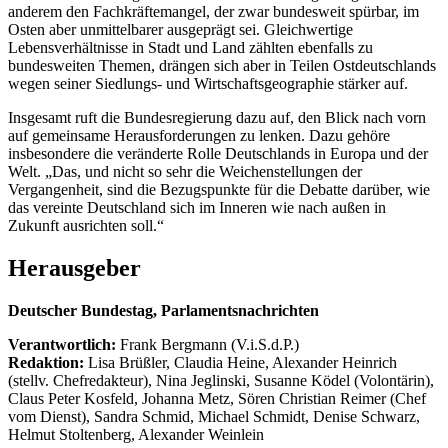
anderem den Fachkräftemangel, der zwar bundesweit spürbar, im
Osten aber unmittelbarer ausgeprägt sei. Gleichwertige
Lebensverhältnisse in Stadt und Land zählten ebenfalls zu
bundesweiten Themen, drängen sich aber in Teilen Ostdeutschlands
wegen seiner Siedlungs- und Wirtschaftsgeographie stärker auf.
Insgesamt ruft die Bundesregierung dazu auf, den Blick nach vorn
auf gemeinsame Herausforderungen zu lenken. Dazu gehöre
insbesondere die veränderte Rolle Deutschlands in Europa und der
Welt. „Das, und nicht so sehr die Weichenstellungen der
Vergangenheit, sind die Bezugspunkte für die Debatte darüber, wie
das vereinte Deutschland sich im Inneren wie nach außen in
Zukunft ausrichten soll.“
Herausgeber
Deutscher Bundestag, Parlamentsnachrichten
Verantwortlich:
Frank Bergmann (V.i.S.d.P.)
Redaktion:
Lisa Brüßler, Claudia Heine, Alexander Heinrich
(stellv. Chefredakteur), Nina Jeglinski,
Susanne Ködel (Volontärin),
Claus Peter Kosfeld, Johanna Metz, Sören Christian Reimer (Chef
vom Dienst), Sandra Schmid, Michael Schmidt, Denise Schwarz,
Helmut Stoltenberg, Alexander Weinlein