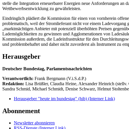
stelle die Integration erneuerbarer Energien neue Anforderungen an da
Wettbewerbsentwicklung zu gewährleisten.
Eindringlich plädiert die Kommission für einen von vornherein offen
problematisch, weil der Stromlieferant nicht vor einem Ladevorgang
„marktmächtigen Anbieter mit potenziell überhöhten Preisen gegenüb
Lademöglichkeiten zu gewinnen und Agglomerationen von Ladesäulen
Kommission außerdem, die Ladeinfrastruktur für den Durchleitungswe
und problembehaftet und daher nicht zuvorderst als Instrument zu em
Herausgeber
Deutscher Bundestag, Parlamentsnachrichten
Verantwortlich:
Frank Bergmann (V.i.S.d.P.)
Redaktion:
Lisa Brüßler, Claudia Heine, Alexander Heinrich (stellv.
Sandra Schmid, Michael Schmidt, Denise Schwarz, Helmut Stoltenbe
Herausgeber "heute im bundestag" (hib)
(Interner Link)
Abonnement
Newsletter abonnieren
RSS-Dienste
(Interner Link)