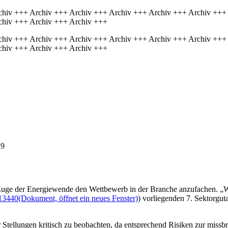
chiv +++ Archiv +++ Archiv +++ Archiv +++ Archiv +++ Archiv +++
chiv +++ Archiv +++ Archiv +++
chiv +++ Archiv +++ Archiv +++ Archiv +++ Archiv +++ Archiv +++
chiv +++ Archiv +++ Archiv +++
19
uge der Energiewende den Wettbewerb in der Branche anzufachen. „Wet
13440
(Dokument, öffnet ein neues Fenster)
) vorliegenden 7. Sektorgut
Stellungen kritisch zu beobachten, da entsprechend Risiken zur miss