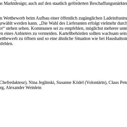
s Marktdesign; auch auf den staatlich geförderten Beschaffungsmärkten 
en Wettbewerb beim Aufbau einer öffentlich zugänglichen Ladeinfrastr
 gewählt werden kann. „Die Wahl des Lieferanten erfolgt vielmehr dur
er“ stehen sehen. Kommunen sei zu empfehlen, möglichst mehrere unter
 eines Anbieters zu vermeiden. Kartellbehörden sollten wachsam sei
ttbewerb zu öffnen und so eine ähnliche Situation wie bei Haushaltss
pfehlen.
 Chefredakteur), Nina Jeglinski,
Susanne Ködel (Volontärin),
Claus Pet
rg, Alexander Weinlein