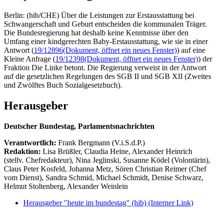
Berlin: (hib/CHE) Über die Leistungen zur Erstausstattung bei
Schwangerschaft und Geburt entscheiden die kommunalen Träger.
Die Bundesregierung hat deshalb keine Kenntnisse über den
Umfang einer kindgerechten Baby-Erstausstattung, wie sie in einer
Antwort (
19/12896
(Dokument, öffnet ein neues Fenster)
) auf eine
Kleine Anfrage (
19/12398
(Dokument, öffnet ein neues Fenster)
) der
Fraktion Die Linke betont. Die Regierung verweist in der Antwort
auf die gesetzlichen Regelungen des SGB II und SGB XII (Zweites
und Zwölftes Buch Sozialgesetzbuch).
Herausgeber
Deutscher Bundestag, Parlamentsnachrichten
Verantwortlich:
Frank Bergmann (V.i.S.d.P.)
Redaktion:
Lisa Brüßler, Claudia Heine, Alexander Heinrich
(stellv. Chefredakteur), Nina Jeglinski,
Susanne Ködel (Volontärin),
Claus Peter Kosfeld, Johanna Metz, Sören Christian Reimer (Chef
vom Dienst), Sandra Schmid, Michael Schmidt, Denise Schwarz,
Helmut Stoltenberg, Alexander Weinlein
Herausgeber "heute im bundestag" (hib)
(Interner Link)