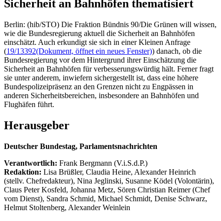
Sicherheit an Bahnhöfen thematisiert
Berlin: (hib/STO) Die Fraktion Bündnis 90/Die Grünen will wissen,
wie die Bundesregierung aktuell die Sicherheit an Bahnhöfen
einschätzt. Auch erkundigt sie sich in einer Kleinen Anfrage
(
19/13392
(Dokument, öffnet ein neues Fenster)
) danach, ob die
Bundesregierung vor dem Hintergrund ihrer Einschätzung die
Sicherheit an Bahnhöfen für verbesserungswürdig hält. Ferner fragt
sie unter anderem, inwiefern sichergestellt ist, dass eine höhere
Bundespolizeipräsenz an den Grenzen nicht zu Engpässen in
anderen Sicherheitsbereichen, insbesondere an Bahnhöfen und
Flughäfen führt.
Herausgeber
Deutscher Bundestag, Parlamentsnachrichten
Verantwortlich:
Frank Bergmann (V.i.S.d.P.)
Redaktion:
Lisa Brüßler, Claudia Heine, Alexander Heinrich
(stellv. Chefredakteur), Nina Jeglinski,
Susanne Ködel (Volontärin),
Claus Peter Kosfeld, Johanna Metz, Sören Christian Reimer (Chef
vom Dienst), Sandra Schmid, Michael Schmidt, Denise Schwarz,
Helmut Stoltenberg, Alexander Weinlein