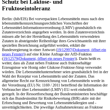
Schutz bei Laktose- und
Fruktoseintoleranz
Berlin: (hib/EIS) Bei vorverpackten Lebensmitteln muss nach den
lebensmittelkennzeichnungsrechtlichen Vorschriften der
Lebensmittel-Informationsverordnung (LMIV) grundsätzlich ein
Zutatenverzeichnis angegeben werden. In dem Zutatenverzeichnis
müssen alle bei der Herstellung des Lebensmittels verwendeten
Zutaten in absteigender Reihenfolge ihres Gewichtsanteils mit ihrer
speziellen Bezeichnung aufgeführt werden, erklärt die
Bundesregierung in einer Antwort (
19/12997
(Dokument, öffnet ein
neues Fenster)
) auf eine Kleine Anfrage der AfD-Fraktion
(
19/12579
(Dokument, öffnet ein neues Fenster)
). Darin heißt es
weiter, dass als Zutat neben Fruktose auch fruktosehaltige
Erzeugnisse wie Honig oder Glukose-Fruktose-Sirup verwendet
würden. Die Lebensmittelunternehmer seien grundsätzlich frei in der
Wahl der Rezeptur von Lebensmitteln und der Zutaten. Das
allgemeine Recht zur Kennzeichnung von Lebensmitteln werde in
der Verordnung (EU) Nr. 1169 / 2011 betreffend die Information der
Verbraucher über Lebensmittel (LMIV) EU-weit einheitlich
geregelt. In der Ressortforschung der Bundesministerien beschäftige
sich das Bundesinstitut für Risikobewertung (BfR) aktiv mit der
Erforschung und Bewertung von Lebensmittelallergien und -
unverträglichkeiten. Die jeweilige Aufnahmetoleranz an Fruktose