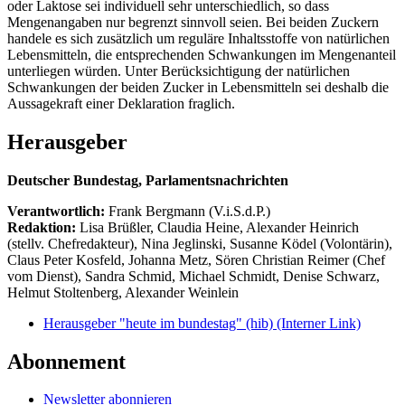
oder Laktose sei individuell sehr unterschiedlich, so dass
Mengenangaben nur begrenzt sinnvoll seien. Bei beiden Zuckern
handele es sich zusätzlich um reguläre Inhaltsstoffe von natürlichen
Lebensmitteln, die entsprechenden Schwankungen im Mengenanteil
unterliegen würden. Unter Berücksichtigung der natürlichen
Schwankungen der beiden Zucker in Lebensmitteln sei deshalb die
Aussagekraft einer Deklaration fraglich.
Herausgeber
Deutscher Bundestag, Parlamentsnachrichten
Verantwortlich:
Frank Bergmann (V.i.S.d.P.)
Redaktion:
Lisa Brüßler, Claudia Heine, Alexander Heinrich
(stellv. Chefredakteur), Nina Jeglinski,
Susanne Ködel (Volontärin),
Claus Peter Kosfeld, Johanna Metz, Sören Christian Reimer (Chef
vom Dienst), Sandra Schmid, Michael Schmidt, Denise Schwarz,
Helmut Stoltenberg, Alexander Weinlein
Herausgeber "heute im bundestag" (hib)
(Interner Link)
Abonnement
Newsletter abonnieren