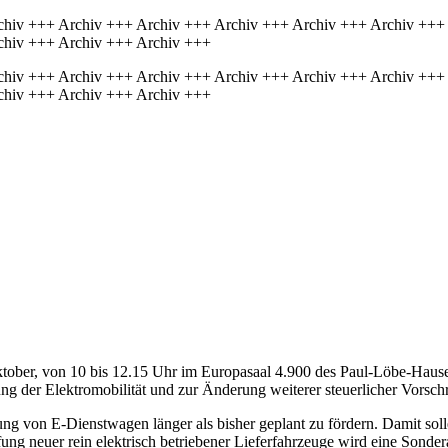
chiv +++ Archiv +++ Archiv +++ Archiv +++ Archiv +++ Archiv +++
chiv +++ Archiv +++ Archiv +++
chiv +++ Archiv +++ Archiv +++ Archiv +++ Archiv +++ Archiv +++
chiv +++ Archiv +++ Archiv +++
tober, von 10 bis 12.15 Uhr im Europasaal 4.900 des Paul-Löbe-Haus
ng der Elektromobilität und zur Änderung weiterer steuerlicher Vorschr
g von E-Dienstwagen länger als bisher geplant zu fördern. Damit solle
fung neuer rein elektrisch betriebener Lieferfahrzeuge wird eine Sonde