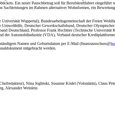
tickets. Ein neuer Pauschbetrag soll für Berufskraftfahrer eingeführt
 Sachleistungen im Rahmen alternativer Wohnformen, ein Bewertungs
che Universität Wuppertal), Bundesarbeitsgemeinschaft der Freien Wo
e Umwelthilfe, Deutscher Gewerkschaftsbund, Deutscher Olympischer 
band Deutschland, Professor Frank Hechtner (Technische Universität 
rband der Automobilindustrie (VDA), Verband deutscher Kreditplattfor
ollständigem Namen und Geburtsdatum per E-Mail (finanzausschuss@
bu
onaldokument mitgebracht werden.
 Chefredakteur), Nina Jeglinski,
Susanne Ködel (Volontärin),
Claus Pet
rg, Alexander Weinlein