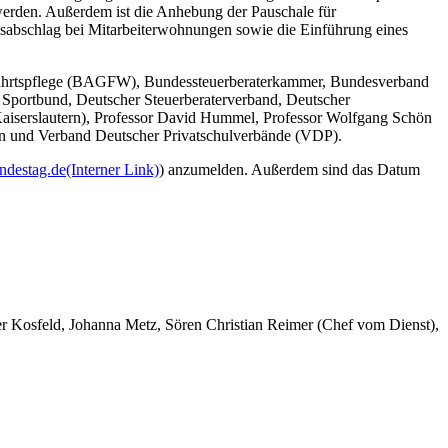
 werden. Außerdem ist die Anhebung der Pauschale für
abschlag bei Mitarbeiterwohnungen sowie die Einführung eines
hlfahrtspflege (BAGFW), Bundessteuerberaterkammer, Bundesverband
Sportbund, Deutscher Steuerberaterverband, Deutscher
Kaiserslautern), Professor David Hummel, Professor Wolfgang Schön
men und Verband Deutscher Privatschulverbände (VDP).
ndestag.de
(Interner Link)
) anzumelden. Außerdem sind das Datum
er Kosfeld, Johanna Metz, Sören Christian Reimer (Chef vom Dienst),