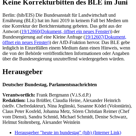
Keine Korrekturbitten des BLE im Juni
Berlin: (hib/EIS) Die Bundesanstalt für Landwirtschaft und
Ernährung (BLE) hat im Juni 2019 in keinem Fall bei Medien um
eine Korrektur der Berichterstattung gebeten. Das geht aus der
Antwort (
19/12860
(Dokument, öffnet ein neues Fenster)
) der
Bundesregierung auf eine Kleine Anfrage (
19/12607
(Dokument,
öffnet ein neues Fenster)
) der AfD-Fraktion hervor. Das BLE gebe
lediglich in Einzelfällen einem Medium dann einen Hinweis, wenn
die von der Behörde veröffentlichten Informationen oder Angaben
über die Bundesregierung unzutreffend wiedergegeben würden.
Herausgeber
Deutscher Bundestag, Parlamentsnachrichten
Verantwortlich:
Frank Bergmann (V.i.S.d.P.)
Redaktion:
Lisa Brüßler, Claudia Heine, Alexander Heinrich
(stellv. Chefredakteur), Nina Jeglinski,
Susanne Ködel (Volontärin),
Claus Peter Kosfeld, Johanna Metz, Sören Christian Reimer (Chef
vom Dienst), Sandra Schmid, Michael Schmidt, Denise Schwarz,
Helmut Stoltenberg, Alexander Weinlein
Herausgeber "heute im bundestag" (hib)
(Interner Link)