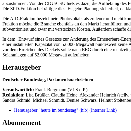
abzustimmen. Von der CDU/CSU hieß es dazu, die Aufhebung des Förde
Die SPD-Fraktion bekräftigte dies. Es gebe Planungssicherheit, da kla
Die AfD-Fraktion bezeichnete Photovoltaik als zu teuer und nicht ko
Fraktion möchte die Branche ebenfalls an den Markt heranführen und 
subventioniert und zwar mit versteckten Kosten. Außerdem schaffe d
In dem „Entwurf eines Gesetzes zur Änderung des Erneuerbare-Energ
einer installierten Kapazität von 52.000 Megawatt bundesweit keine A
vor dem Erreichen des Deckels sollte nach EEG durch eine rechtzeiti
Solaranlagen auf 52.000 Megawatt aufzuheben.
Herausgeber
Deutscher Bundestag, Parlamentsnachrichten
Verantwortlich:
Frank Bergmann (V.i.S.d.P.)
Redaktion:
Lisa Brüßler, Claudia Heine, Alexander Heinrich (stellv.
Sandra Schmid, Michael Schmidt, Denise Schwarz, Helmut Stoltenbe
Herausgeber "heute im bundestag" (hib)
(Interner Link)
Abonnement