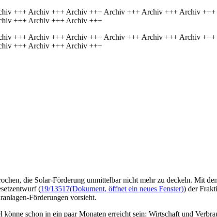
chiv +++ Archiv +++ Archiv +++ Archiv +++ Archiv +++ Archiv +++
chiv +++ Archiv +++ Archiv +++
chiv +++ Archiv +++ Archiv +++ Archiv +++ Archiv +++ Archiv +++
chiv +++ Archiv +++ Archiv +++
sprochen, die Solar-Förderung unmittelbar nicht mehr zu deckeln. M
setzentwurf (
19/13517
(Dokument, öffnet ein neues Fenster)
) der Frak
aranlagen-Förderungen vorsieht.
önne schon in ein paar Monaten erreicht sein; Wirtschaft und Verbrauch