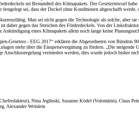
rdeckels sei Bestandteil des Klimapakets. Der Gesetzentwurf habe sic
r festgelegt sei, dass der Deckel ohne Konditionen abgeschafft werde, 
nkurrenzfähig. Man sei nicht gegen die Technologie als solche, aber s
ist daher gegen das Streichen des Förderdeckels. Von der Linksfrakti
ie Ankündigung eines Klimapakets allein noch lange keine Planungssic
ien-Gesetzes - EEG 2017“ erklären die Abgeordneten von Bündnis 90/
nlagen mehr über die Einspeisevergütung zu fördern. „Die steigende Un
ge Anschlussregelung vermieden werden, dies wurde jedoch bisher nicht
 Chefredakteur), Nina Jeglinski,
Susanne Ködel (Volontärin),
Claus Pet
rg, Alexander Weinlein