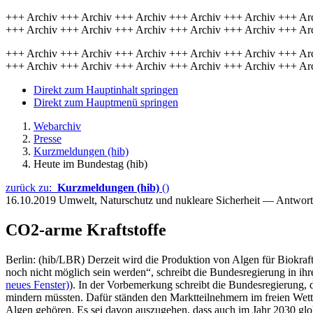
+++ Archiv +++ Archiv +++ Archiv +++ Archiv +++ Archiv +++ Ar
+++ Archiv +++ Archiv +++ Archiv +++ Archiv +++ Archiv +++ Ar
+++ Archiv +++ Archiv +++ Archiv +++ Archiv +++ Archiv +++ Ar
+++ Archiv +++ Archiv +++ Archiv +++ Archiv +++ Archiv +++ Ar
Direkt zum Hauptinhalt springen
Direkt zum Hauptmenü springen
Webarchiv
Presse
Kurzmeldungen (hib)
Heute im Bundestag (hib)
zurück zu:
Kurzmeldungen (hib)
()
16.10.2019
Umwelt, Naturschutz und nukleare Sicherheit — Antwor
CO2-arme Kraftstoffe
Berlin: (hib/LBR) Derzeit wird die Produktion von Algen für Biokra
noch nicht möglich sein werden“, schreibt die Bundesregierung in ihr
neues Fenster)
). In der Vorbemerkung schreibt die Bundesregierung, d
mindern müssten. Dafür ständen den Marktteilnehmern im freien Wet
Algen gehören. Es sei davon auszugehen, dass auch im Jahr 2030 glob