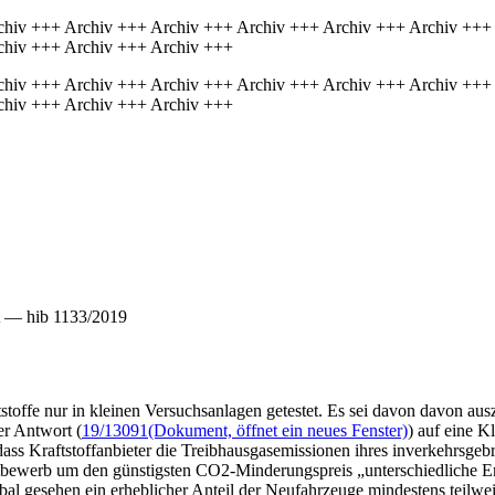
chiv +++ Archiv +++ Archiv +++ Archiv +++ Archiv +++ Archiv +++
chiv +++ Archiv +++ Archiv +++
chiv +++ Archiv +++ Archiv +++ Archiv +++ Archiv +++ Archiv +++
chiv +++ Archiv +++ Archiv +++
t — hib 1133/2019
ftstoffe nur in kleinen Versuchsanlagen getestet. Es sei davon davon
er Antwort (
19/13091
(Dokument, öffnet ein neues Fenster)
) auf eine K
ass Kraftstoffanbieter die Treibhausgasemissionen ihres inverkehrsgebr
tbewerb um den günstigsten CO2-Minderungspreis „unterschiedliche Erf
al gesehen ein erheblicher Anteil der Neufahrzeuge mindestens teilwei