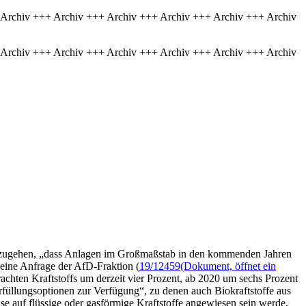
 Archiv +++ Archiv +++ Archiv +++ Archiv +++ Archiv +++ Archiv
 Archiv +++ Archiv +++ Archiv +++ Archiv +++ Archiv +++ Archiv
 auszugehen, „dass Anlagen im Großmaßstab in den kommenden Jahren
leine Anfrage der AfD-Fraktion (
19/12459
(Dokument, öffnet ein
achten Kraftstoffs um derzeit vier Prozent, ab 2020 um sechs Prozent
üllungsoptionen zur Verfügung“, zu denen auch Biokraftstoffe aus
se auf flüssige oder gasförmige Kraftstoffe angewiesen sein werde,