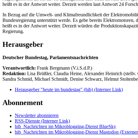
heißt es in der Antwort weiter. Derzeit werden laut Antwort 24 For
In Bezug auf die Umwelt- und Klimafreundlichkeit der Elektromobilitä
Bundesregierung unterstützt werde. Es gebe bereits Elektromotoren,
heißt es in der Antwort weiter. Derzeit würden die Produktionskapazit
Regierung.
Herausgeber
Deutscher Bundestag, Parlamentsnachrichten
Verantwortlich:
Frank Bergmann (V.i.S.d.P.)
Redaktion:
Lisa Brüßler, Claudia Heine, Alexander Heinrich (stellv.
Sandra Schmid, Michael Schmidt, Denise Schwarz, Helmut Stoltenbe
Herausgeber "heute im bundestag" (hib)
(Interner Link)
Abonnement
Newsletter abonnieren
RSS-Dienste
(Interner Link)
hib_Nachrichten im Mikroblogging-Dienst BlueSky
hib_Nachrichten im Mikroblogging-Dienst Mastodon
(Externer