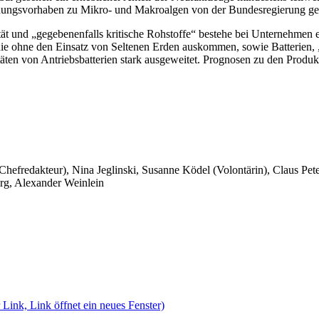
schungsvorhaben zu Mikro- und Makroalgen von der Bundesregierung gef
t und „gegebenenfalls kritische Rohstoffe“ bestehe bei Unternehmen ei
 die ohne den Einsatz von Seltenen Erden auskommen, sowie Batterien,
äten von Antriebsbatterien stark ausgeweitet. Prognosen zu den Produkt
 Chefredakteur), Nina Jeglinski,
Susanne Ködel (Volontärin),
Claus Pet
rg, Alexander Weinlein
 Link, Link öffnet ein neues Fenster)