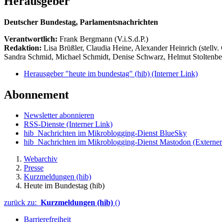
Herausgeber
Deutscher Bundestag, Parlamentsnachrichten
Verantwortlich:
Frank Bergmann (V.i.S.d.P.)
Redaktion:
Lisa Brüßler, Claudia Heine, Alexander Heinrich (stellv.
Sandra Schmid, Michael Schmidt, Denise Schwarz, Helmut Stoltenbe
Herausgeber "heute im bundestag" (hib)
(Interner Link)
Abonnement
Newsletter abonnieren
RSS-Dienste
(Interner Link)
hib_Nachrichten im Mikroblogging-Dienst BlueSky
hib_Nachrichten im Mikroblogging-Dienst Mastodon
(Externer
Webarchiv
Presse
Kurzmeldungen (hib)
Heute im Bundestag (hib)
zurück zu:
Kurzmeldungen (hib)
()
Barrierefreiheit