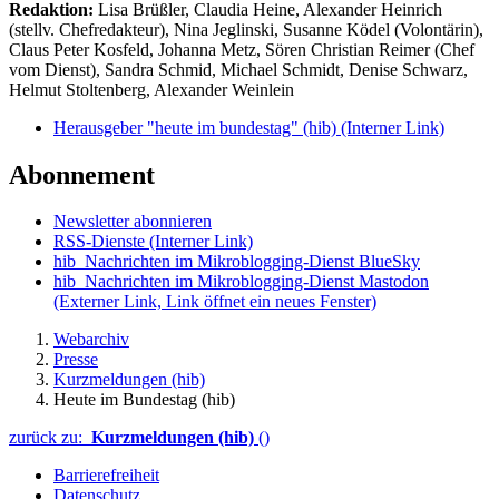
Redaktion:
Lisa Brüßler, Claudia Heine, Alexander Heinrich
(stellv. Chefredakteur), Nina Jeglinski,
Susanne Ködel (Volontärin),
Claus Peter Kosfeld, Johanna Metz, Sören Christian Reimer (Chef
vom Dienst), Sandra Schmid, Michael Schmidt, Denise Schwarz,
Helmut Stoltenberg, Alexander Weinlein
Herausgeber "heute im bundestag" (hib)
(Interner Link)
Abonnement
Newsletter abonnieren
RSS-Dienste
(Interner Link)
hib_Nachrichten im Mikroblogging-Dienst BlueSky
hib_Nachrichten im Mikroblogging-Dienst Mastodon
(Externer Link, Link öffnet ein neues Fenster)
Webarchiv
Presse
Kurzmeldungen (hib)
Heute im Bundestag (hib)
zurück zu:
Kurzmeldungen (hib)
()
Barrierefreiheit
Datenschutz