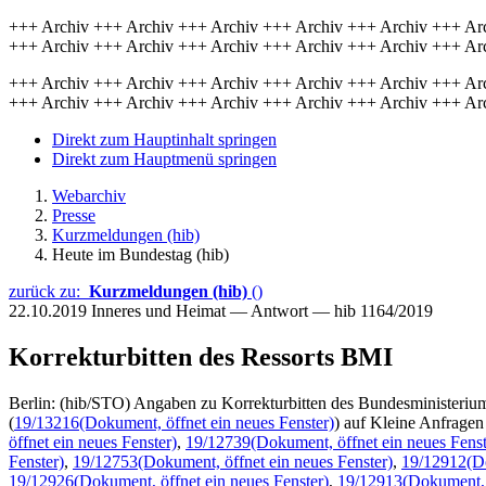
+++ Archiv +++ Archiv +++ Archiv +++ Archiv +++ Archiv +++ Ar
+++ Archiv +++ Archiv +++ Archiv +++ Archiv +++ Archiv +++ Ar
+++ Archiv +++ Archiv +++ Archiv +++ Archiv +++ Archiv +++ Ar
+++ Archiv +++ Archiv +++ Archiv +++ Archiv +++ Archiv +++ Ar
Direkt zum Hauptinhalt springen
Direkt zum Hauptmenü springen
Webarchiv
Presse
Kurzmeldungen (hib)
Heute im Bundestag (hib)
zurück zu:
Kurzmeldungen (hib)
()
22.10.2019
Inneres und Heimat — Antwort — hib 1164/2019
Korrekturbitten des Ressorts BMI
Berlin: (hib/STO) Angaben zu Korrekturbitten des Bundesministeriu
(
19/13216
(Dokument, öffnet ein neues Fenster)
) auf Kleine Anfragen
öffnet ein neues Fenster)
,
19/12739
(Dokument, öffnet ein neues Fenst
Fenster)
,
19/12753
(Dokument, öffnet ein neues Fenster)
,
19/12912
(D
19/12926
(Dokument, öffnet ein neues Fenster)
,
19/12913
(Dokument, 