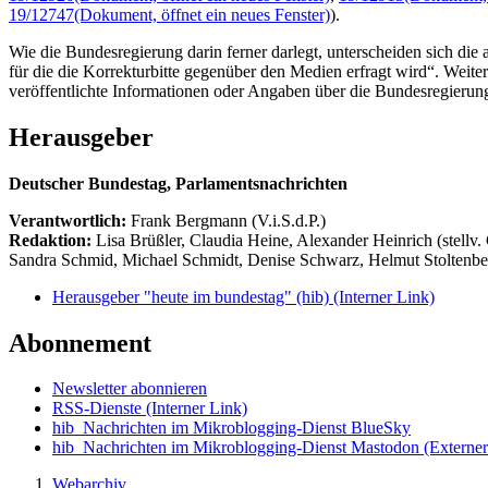
19/12747
(Dokument, öffnet ein neues Fenster)
).
Wie die Bundesregierung darin ferner darlegt, unterscheiden sich die
für die die Korrekturbitte gegenüber den Medien erfragt wird“. Wei
veröffentlichte Informationen oder Angaben über die Bundesregierun
Herausgeber
Deutscher Bundestag, Parlamentsnachrichten
Verantwortlich:
Frank Bergmann (V.i.S.d.P.)
Redaktion:
Lisa Brüßler, Claudia Heine, Alexander Heinrich (stellv.
Sandra Schmid, Michael Schmidt, Denise Schwarz, Helmut Stoltenbe
Herausgeber "heute im bundestag" (hib)
(Interner Link)
Abonnement
Newsletter abonnieren
RSS-Dienste
(Interner Link)
hib_Nachrichten im Mikroblogging-Dienst BlueSky
hib_Nachrichten im Mikroblogging-Dienst Mastodon
(Externer
Webarchiv