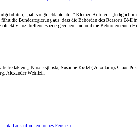
 aufgeführten, „nahezu gleichlautenden“ Kleinen Anfragen „lediglich i
ter führt die Bundesregierung aus, dass die Behörden des Ressorts BM
g objektiv unzutreffend wiedergegeben sind und die Behörden einen H
 Chefredakteur), Nina Jeglinski,
Susanne Ködel (Volontärin),
Claus Pet
rg, Alexander Weinlein
 Link, Link öffnet ein neues Fenster)