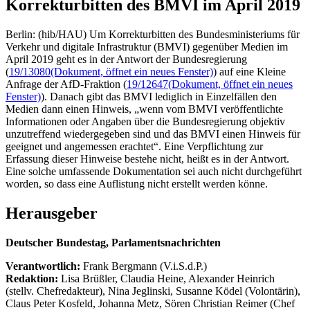
Korrekturbitten des BMVI im April 2019
Berlin: (hib/HAU) Um Korrekturbitten des Bundesministeriums für
Verkehr und digitale Infrastruktur (BMVI) gegenüber Medien im
April 2019 geht es in der Antwort der Bundesregierung
(
19/13080
(Dokument, öffnet ein neues Fenster)
) auf eine Kleine
Anfrage der AfD-Fraktion (
19/12647
(Dokument, öffnet ein neues
Fenster)
). Danach gibt das BMVI lediglich in Einzelfällen den
Medien dann einen Hinweis, „wenn vom BMVI veröffentlichte
Informationen oder Angaben über die Bundesregierung objektiv
unzutreffend wiedergegeben sind und das BMVI einen Hinweis für
geeignet und angemessen erachtet“. Eine Verpflichtung zur
Erfassung dieser Hinweise bestehe nicht, heißt es in der Antwort.
Eine solche umfassende Dokumentation sei auch nicht durchgeführt
worden, so dass eine Auflistung nicht erstellt werden könne.
Herausgeber
Deutscher Bundestag, Parlamentsnachrichten
Verantwortlich:
Frank Bergmann (V.i.S.d.P.)
Redaktion:
Lisa Brüßler, Claudia Heine, Alexander Heinrich
(stellv. Chefredakteur), Nina Jeglinski,
Susanne Ködel (Volontärin),
Claus Peter Kosfeld, Johanna Metz, Sören Christian Reimer (Chef