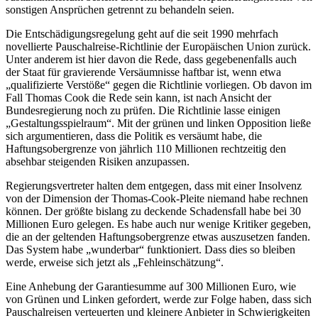
sonstigen Ansprüchen getrennt zu behandeln seien.
Die Entschädigungsregelung geht auf die seit 1990 mehrfach
novellierte Pauschalreise-Richtlinie der Europäischen Union zurück.
Unter anderem ist hier davon die Rede, dass gegebenenfalls auch
der Staat für gravierende Versäumnisse haftbar ist, wenn etwa
„qualifizierte Verstöße“ gegen die Richtlinie vorliegen. Ob davon im
Fall Thomas Cook die Rede sein kann, ist nach Ansicht der
Bundesregierung noch zu prüfen. Die Richtlinie lasse einigen
„Gestaltungsspielraum“. Mit der grünen und linken Opposition ließe
sich argumentieren, dass die Politik es versäumt habe, die
Haftungsobergrenze von jährlich 110 Millionen rechtzeitig den
absehbar steigenden Risiken anzupassen.
Regierungsvertreter halten dem entgegen, dass mit einer Insolvenz
von der Dimension der Thomas-Cook-Pleite niemand habe rechnen
können. Der größte bislang zu deckende Schadensfall habe bei 30
Millionen Euro gelegen. Es habe auch nur wenige Kritiker gegeben,
die an der geltenden Haftungsobergrenze etwas auszusetzen fanden.
Das System habe „wunderbar“ funktioniert. Dass dies so bleiben
werde, erweise sich jetzt als „Fehleinschätzung“.
Eine Anhebung der Garantiesumme auf 300 Millionen Euro, wie
von Grünen und Linken gefordert, werde zur Folge haben, dass sich
Pauschalreisen verteuerten und kleinere Anbieter in Schwierigkeiten