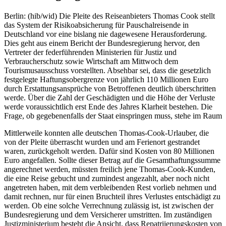
Berlin: (hib/wid) Die Pleite des Reiseanbieters Thomas Cook stellt
das System der Risikoabsicherung für Pauschalreisende in
Deutschland vor eine bislang nie dagewesene Herausforderung.
Dies geht aus einem Bericht der Bundesregierung hervor, den
Vertreter der federführenden Ministerien für Justiz und
Verbraucherschutz sowie Wirtschaft am Mittwoch dem
Tourismusausschuss vorstellten. Absehbar sei, dass die gesetzlich
festgelegte Haftungsobergrenze von jährlich 110 Millionen Euro
durch Erstattungsansprüche von Betroffenen deutlich überschritten
werde. Über die Zahl der Geschädigten und die Höhe der Verluste
werde voraussichtlich erst Ende des Jahres Klarheit bestehen. Die
Frage, ob gegebenenfalls der Staat einspringen muss, stehe im Raum
Mittlerweile konnten alle deutschen Thomas-Cook-Urlauber, die
von der Pleite überrascht wurden und am Ferienort gestrandet
waren, zurückgeholt werden. Dafür sind Kosten von 80 Millionen
Euro angefallen. Sollte dieser Betrag auf die Gesamthaftungssumme
angerechnet werden, müssten freilich jene Thomas-Cook-Kunden,
die eine Reise gebucht und zumindest angezahlt, aber noch nicht
angetreten haben, mit dem verbleibenden Rest vorlieb nehmen und
damit rechnen, nur für einen Bruchteil ihres Verlustes entschädigt zu
werden. Ob eine solche Verrechnung zulässig ist, ist zwischen der
Bundesregierung und dem Versicherer umstritten. Im zuständigen
Justizministerium besteht die Ansicht, dass Repatriierungskosten von