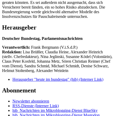
geraten könnten. Es sei außerdem nicht ausgemacht, dass sich
Versicherer bereit fänden, ein so hohes Risiko abzudecken. Die
Bundesregierung werde gleichwohl alternative Modelle des
Insolvenzschutzes für Pauschalreisende untersuchen.
Herausgeber
Deutscher Bundestag, Parlamentsnachrichten
Verantwortlich:
Frank Bergmann (V.i.S.d.P.)
Redaktion:
Lisa Brüßler, Claudia Heine, Alexander Heinrich
(stellv. Chefredakteur), Nina Jeglinski,
Susanne Ködel (Volontärin),
Claus Peter Kosfeld, Johanna Metz, Sören Christian Reimer (Chef
vom Dienst), Sandra Schmid, Michael Schmidt, Denise Schwarz,
Helmut Stoltenberg, Alexander Weinlein
Herausgeber "heute im bundestag" (hib)
(Interner Link)
Abonnement
Newsletter abonnieren
RSS-Dienste
(Interner Link)
hib_Nachrichten im Mikroblogging-Dienst BlueSky
hib_Nachrichten im Mikroblogging-Dienst Mastodon