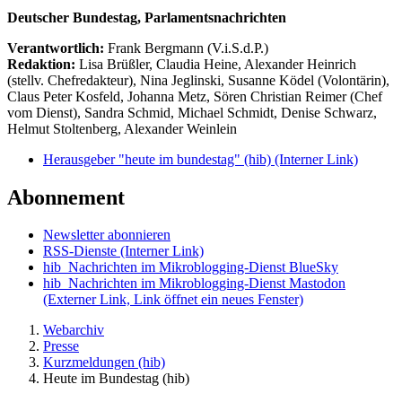
Deutscher Bundestag, Parlamentsnachrichten
Verantwortlich:
Frank Bergmann (V.i.S.d.P.)
Redaktion:
Lisa Brüßler, Claudia Heine, Alexander Heinrich
(stellv. Chefredakteur), Nina Jeglinski,
Susanne Ködel (Volontärin),
Claus Peter Kosfeld, Johanna Metz, Sören Christian Reimer (Chef
vom Dienst), Sandra Schmid, Michael Schmidt, Denise Schwarz,
Helmut Stoltenberg, Alexander Weinlein
Herausgeber "heute im bundestag" (hib)
(Interner Link)
Abonnement
Newsletter abonnieren
RSS-Dienste
(Interner Link)
hib_Nachrichten im Mikroblogging-Dienst BlueSky
hib_Nachrichten im Mikroblogging-Dienst Mastodon
(Externer Link, Link öffnet ein neues Fenster)
Webarchiv
Presse
Kurzmeldungen (hib)
Heute im Bundestag (hib)