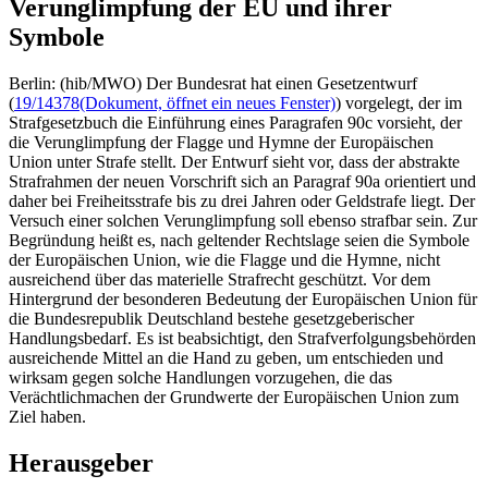
Verunglimpfung der EU und ihrer
Symbole
Berlin: (hib/MWO) Der Bundesrat hat einen Gesetzentwurf
(
19/14378
(Dokument, öffnet ein neues Fenster)
) vorgelegt, der im
Strafgesetzbuch die Einführung eines Paragrafen 90c vorsieht, der
die Verunglimpfung der Flagge und Hymne der Europäischen
Union unter Strafe stellt. Der Entwurf sieht vor, dass der abstrakte
Strafrahmen der neuen Vorschrift sich an Paragraf 90a orientiert und
daher bei Freiheitsstrafe bis zu drei Jahren oder Geldstrafe liegt. Der
Versuch einer solchen Verunglimpfung soll ebenso strafbar sein. Zur
Begründung heißt es, nach geltender Rechtslage seien die Symbole
der Europäischen Union, wie die Flagge und die Hymne, nicht
ausreichend über das materielle Strafrecht geschützt. Vor dem
Hintergrund der besonderen Bedeutung der Europäischen Union für
die Bundesrepublik Deutschland bestehe gesetzgeberischer
Handlungsbedarf. Es ist beabsichtigt, den Strafverfolgungsbehörden
ausreichende Mittel an die Hand zu geben, um entschieden und
wirksam gegen solche Handlungen vorzugehen, die das
Verächtlichmachen der Grundwerte der Europäischen Union zum
Ziel haben.
Herausgeber