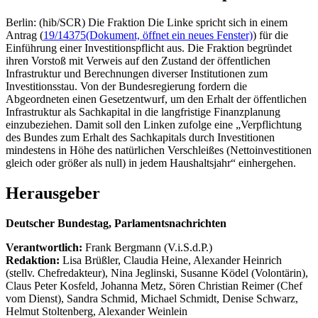
Berlin: (hib/SCR) Die Fraktion Die Linke spricht sich in einem
Antrag (
19/14375
(Dokument, öffnet ein neues Fenster)
) für die
Einführung einer Investitionspflicht aus. Die Fraktion begründet
ihren Vorstoß mit Verweis auf den Zustand der öffentlichen
Infrastruktur und Berechnungen diverser Institutionen zum
Investitionsstau. Von der Bundesregierung fordern die
Abgeordneten einen Gesetzentwurf, um den Erhalt der öffentlichen
Infrastruktur als Sachkapital in die langfristige Finanzplanung
einzubeziehen. Damit soll den Linken zufolge eine „Verpflichtung
des Bundes zum Erhalt des Sachkapitals durch Investitionen
mindestens in Höhe des natürlichen Verschleißes (Nettoinvestitionen
gleich oder größer als null) in jedem Haushaltsjahr“ einhergehen.
Herausgeber
Deutscher Bundestag, Parlamentsnachrichten
Verantwortlich:
Frank Bergmann (V.i.S.d.P.)
Redaktion:
Lisa Brüßler, Claudia Heine, Alexander Heinrich
(stellv. Chefredakteur), Nina Jeglinski,
Susanne Ködel (Volontärin),
Claus Peter Kosfeld, Johanna Metz, Sören Christian Reimer (Chef
vom Dienst), Sandra Schmid, Michael Schmidt, Denise Schwarz,
Helmut Stoltenberg, Alexander Weinlein