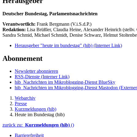
Herausgeber
Deutscher Bundestag, Parlamentsnachrichten
Verantwortlich:
Frank Bergmann (V.i.S.d.P.)
Redaktion:
Lisa Brüßler, Claudia Heine, Alexander Heinrich (stellv.
Sandra Schmid, Michael Schmidt, Denise Schwarz, Helmut Stoltenbe
Herausgeber "heute im bundestag" (hib)
(Interner Link)
Abonnement
Newsletter abonnieren
RSS-Dienste
(Interner Link)
hib_Nachrichten im Mikroblogging-Dienst BlueSky
hib_Nachrichten im Mikroblogging-Dienst Mastodon
(Externer
Webarchiv
Presse
Kurzmeldungen (hib)
Heute im Bundestag (hib)
zurück zu:
Kurzmeldungen (hib)
()
Barrierefreiheit