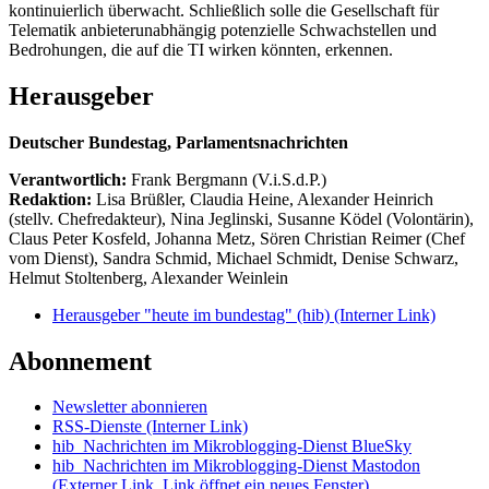
kontinuierlich überwacht. Schließlich solle die Gesellschaft für
Telematik anbieterunabhängig potenzielle Schwachstellen und
Bedrohungen, die auf die TI wirken könnten, erkennen.
Herausgeber
Deutscher Bundestag, Parlamentsnachrichten
Verantwortlich:
Frank Bergmann (V.i.S.d.P.)
Redaktion:
Lisa Brüßler, Claudia Heine, Alexander Heinrich
(stellv. Chefredakteur), Nina Jeglinski,
Susanne Ködel (Volontärin),
Claus Peter Kosfeld, Johanna Metz, Sören Christian Reimer (Chef
vom Dienst), Sandra Schmid, Michael Schmidt, Denise Schwarz,
Helmut Stoltenberg, Alexander Weinlein
Herausgeber "heute im bundestag" (hib)
(Interner Link)
Abonnement
Newsletter abonnieren
RSS-Dienste
(Interner Link)
hib_Nachrichten im Mikroblogging-Dienst BlueSky
hib_Nachrichten im Mikroblogging-Dienst Mastodon
(Externer Link, Link öffnet ein neues Fenster)