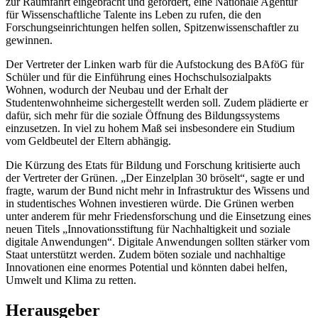
zur Raumfahrt eingebracht und gefordert, eine Nationale Agentur
für Wissenschaftliche Talente ins Leben zu rufen, die den
Forschungseinrichtungen helfen sollen, Spitzenwissenschaftler zu
gewinnen.
Der Vertreter der Linken warb für die Aufstockung des BAföG für
Schüler und für die Einführung eines Hochschulsozialpakts
Wohnen, wodurch der Neubau und der Erhalt der
Studentenwohnheime sichergestellt werden soll. Zudem plädierte er
dafür, sich mehr für die soziale Öffnung des Bildungssystems
einzusetzen. In viel zu hohem Maß sei insbesondere ein Studium
vom Geldbeutel der Eltern abhängig.
Die Kürzung des Etats für Bildung und Forschung kritisierte auch
der Vertreter der Grünen. „Der Einzelplan 30 bröselt“, sagte er und
fragte, warum der Bund nicht mehr in Infrastruktur des Wissens und
in studentisches Wohnen investieren würde. Die Grünen werben
unter anderem für mehr Friedensforschung und die Einsetzung eines
neuen Titels „Innovationsstiftung für Nachhaltigkeit und soziale
digitale Anwendungen“. Digitale Anwendungen sollten stärker vom
Staat unterstützt werden. Zudem böten soziale und nachhaltige
Innovationen eine enormes Potential und könnten dabei helfen,
Umwelt und Klima zu retten.
Herausgeber