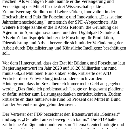
machen. Als wichtigen Punkt nannte er die Verlängerung und
Verstetigung der Mittel für die drei Wissenschaftspakte -
Zukunftsvertrag Studium und Lehre stärken, Innovation in der
Hochschule und Pakt für Forschung und Innovation. „Das ist eine
Jahrzehntentscheidung“, unterstrich der SPD-Abgeordnete. Als
weitere Erfolge zählte er die BAföG-Reform, die Gründung der
Agentur für Sprunginnovationen und den Digitalpakt Schule auf.
Als ein Zukunftsprojekt hob er die Forschung für Produktion,
Dienstleistung und Arbeit hervor, die sich mit der Veränderung der
Arbeit durch Digitalisierung und Künstliche Intelligenz beschäftigen
soll.
Vor dem Hintergrund, dass der Etat für Bildung und Forschung laut
Regierungsentwurf im Jahr 2020 auf 18,26 Milliarden um rund
minus 68,23 Millionen Euro sinken solle, kritisierte der AfD-
Vertreter diese Entwicklung insbesondere auch vor dem
Hintergrund, dass im Sozialbereich immer mehr Geld ausgegeben
werde. „Das finde ich problematisch“, sagte er. Insgesamt plädierte
er dafür, stärker zum Leistungsgedanken zurückzukehren. Zudem
kritisierte er, dass mittlerweile rund 50 Prozent der Mittel in Bund
Länder Vereinbarungen gebunden seien.
Der Vertreter der FDP bezeichnet den Etatentwurf als „Steinzeit“
und sagte: „Der alte Tanker bewegt sich kaum.“ Die FDP hatte
zahlreiche Anträge unter anderem zum Thema Gentechnologie und