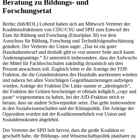
Beratung zu Bildungs- und
Forschungsetat
Berlin: (hib/ROL) Lobend haben sich am Mittwoch Vertreter der
Koalitionsfraktionen von CDU/CSU und SPD zum Entwurf des
Etats für Bildung und Forschung (Einzelplan 30) vor dem
Ausschuss für Bildung, Forschung und Technikfolgenabschätzung
geäußert. Der Vertreter der Union sagte: „Das ist ein guter
Haushaltsentwurf und deshalb gibt es von unserer Seite auch kaum
Änderungsanträge.“ Er unterstrich insbesondere, dass der Aufwuchs
der Mittel für Fachhochschulen zukünftig dynamisch um drei
Prozent anwachsen soll. Zugleich lobte er die Anträge der FDP-
Fraktion, die die Grundstrukturen des Haushalts anerkennen würden
und nahezu bei allen Vorschlägen Gegenfinanzierungen aufzeigen
würden. Anträge der Fraktion Die Linke nannte er „ideologisch“,
der Fraktion der Grünen bescheinigte er oftmals lediglich „copy and
paste“ vorgenommen zu haben, bei der AfD-Fraktion strich er
heraus, dass sie andere Schwerpunkte setze. Das gelte insbesondere
in den Sozialwissenschaften und der Klimapolitik. Die Anträge der
Opposition wurden mit der Koalitionsmehrheit von Union und
Sozialdemokraten abgelehnt.
Der Vertreter der SPD hob hervor, dass die große Koalition es
geschafft habe, die Bildungs- und Wissenschaftspolitik planbarer zu