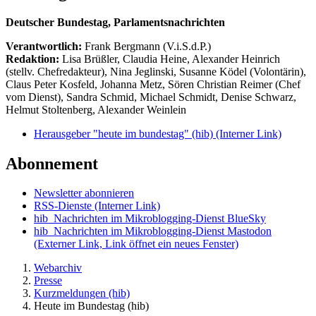
Deutscher Bundestag, Parlamentsnachrichten
Verantwortlich:
Frank Bergmann (V.i.S.d.P.)
Redaktion:
Lisa Brüßler, Claudia Heine, Alexander Heinrich
(stellv. Chefredakteur), Nina Jeglinski,
Susanne Ködel (Volontärin),
Claus Peter Kosfeld, Johanna Metz, Sören Christian Reimer (Chef
vom Dienst), Sandra Schmid, Michael Schmidt, Denise Schwarz,
Helmut Stoltenberg, Alexander Weinlein
Herausgeber "heute im bundestag" (hib)
(Interner Link)
Abonnement
Newsletter abonnieren
RSS-Dienste
(Interner Link)
hib_Nachrichten im Mikroblogging-Dienst BlueSky
hib_Nachrichten im Mikroblogging-Dienst Mastodon
(Externer Link, Link öffnet ein neues Fenster)
Webarchiv
Presse
Kurzmeldungen (hib)
Heute im Bundestag (hib)