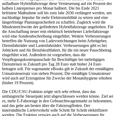
aufladbare Hybridfahrzeuge diese Versteuerung auf ein Prozent des
halben Listenpreises pro Monat halbiert. Die bis Ende 2021
befristete Maßnahme soll bis zum Jahr 2030 verlängert werden, um
nachhaltige Impulse für mehr Elektromobilität zu setzen und eine
längerfristige Planungssicherheit zu schaffen. Zugleich wird die
Mindestreichweite der geförderten Hybridfahrzeuge angehoben. Für
die Anschaffung neuer rein elektrisch betriebener Lieferfahrzeuge
wird eine Sonderabschreibung eingeführt. Weitere Verbesserungen
betreffen die Nutzung von Ladevorrichtungen beim Arbeitgeber,
Dienstfahrräder und Lastenfahrräder. Verbesserungen gibt es bei
Jobtickets und für Berufskraftfahrer, für die ein neuer Pauschbetrag
eingeführt wird. Außerdem ist vorgesehen, dass die
Verpflegungskostenpauschale für Beschäftigte bei mehrtägigen
Dienstreisen in Zukunft pro Tag 28 Euro statt bisher 24 Euro
betragen soll. Für sogenannte eBooks gilt in Zukunft der ermäßigten
Umsatzsteuersatz von sieben Prozent. Die ermäßigte Umsatzsteuer
wird auch auf Erzeugnisse für Zwecke der Monatshygiene erhoben
(bisher 19 Prozent).
Die CDU/CSU-Fraktion zeigte sich sehr erfreut, dass das
umfangreiche Steuerpakt jetzt abgeschlossen werden könne. Ziel sei
es, mehr E-Fahrzeuge in den Gebrauchtwagenmarkt zu bekommen,
und das gehe am besten über die Fahrzeugflotten. Der
innerstädtische Lieferverkehr solle Schritt für Schritt elektrifiziert
werden. Die Fraktion verwies auch auf die Verbesserungen für