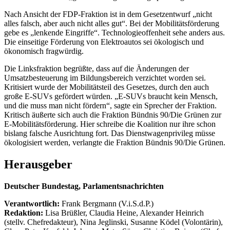
Nach Ansicht der FDP-Fraktion ist in dem Gesetzentwurf „nicht
alles falsch, aber auch nicht alles gut“. Bei der Mobilitätsförderung
gebe es „lenkende Eingriffe“. Technologieoffenheit sehe anders aus.
Die einseitige Förderung von Elektroautos sei ökologisch und
ökonomisch fragwürdig.
Die Linksfraktion begrüßte, dass auf die Änderungen der
Umsatzbesteuerung im Bildungsbereich verzichtet worden sei.
Kritisiert wurde der Mobilitätsteil des Gesetzes, durch den auch
große E-SUVs gefördert würden. „E-SUVs braucht kein Mensch,
und die muss man nicht fördern“, sagte ein Sprecher der Fraktion.
Kritisch äußerte sich auch die Fraktion Bündnis 90/Die Grünen zur
E-Mobilitätsförderung. Hier schreibe die Koalition nur ihre schon
bislang falsche Ausrichtung fort. Das Dienstwagenprivileg müsse
ökologisiert werden, verlangte die Fraktion Bündnis 90/Die Grünen.
Herausgeber
Deutscher Bundestag, Parlamentsnachrichten
Verantwortlich:
Frank Bergmann (V.i.S.d.P.)
Redaktion:
Lisa Brüßler, Claudia Heine, Alexander Heinrich
(stellv. Chefredakteur), Nina Jeglinski,
Susanne Ködel (Volontärin),