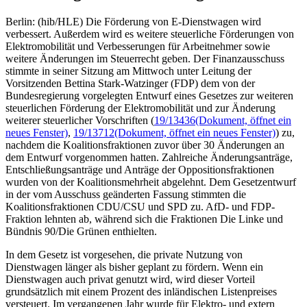
Berlin: (hib/HLE) Die Förderung von E-Dienstwagen wird
verbessert. Außerdem wird es weitere steuerliche Förderungen von
Elektromobilität und Verbesserungen für Arbeitnehmer sowie
weitere Änderungen im Steuerrecht geben. Der Finanzausschuss
stimmte in seiner Sitzung am Mittwoch unter Leitung der
Vorsitzenden Bettina Stark-Watzinger (FDP) dem von der
Bundesregierung vorgelegten Entwurf eines Gesetzes zur weiteren
steuerlichen Förderung der Elektromobilität und zur Änderung
weiterer steuerlicher Vorschriften (
19/13436
(Dokument, öffnet ein
neues Fenster)
,
19/13712
(Dokument, öffnet ein neues Fenster)
) zu,
nachdem die Koalitionsfraktionen zuvor über 30 Änderungen an
dem Entwurf vorgenommen hatten. Zahlreiche Änderungsanträge,
Entschließungsanträge und Anträge der Oppositionsfraktionen
wurden von der Koalitionsmehrheit abgelehnt. Dem Gesetzentwurf
in der vom Ausschuss geänderten Fassung stimmten die
Koalitionsfraktionen CDU/CSU und SPD zu. AfD- und FDP-
Fraktion lehnten ab, während sich die Fraktionen Die Linke und
Bündnis 90/Die Grünen enthielten.
In dem Gesetz ist vorgesehen, die private Nutzung von
Dienstwagen länger als bisher geplant zu fördern. Wenn ein
Dienstwagen auch privat genutzt wird, wird dieser Vorteil
grundsätzlich mit einem Prozent des inländischen Listenpreises
versteuert. Im vergangenen Jahr wurde für Elektro- und extern