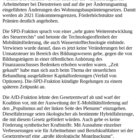
Arbeitnehmer bei Dienstreisen und auf die per Änderungsantrag
eingeführten Änderungen des Wohnungsbauprämiengesetzes. Damit
werden ab 2021 Einkommensgrenzen, Förderhöchstsätze und
Prämien deutlich angehoben.
Die SPD-Fraktion sprach von einer „sehr guten Weiterentwicklung
des Steuerrechts“ und betonte die Technologieoffenheit der
Mobilitätsförderung, die auch Wasserstofftechnologie einbinde.
Verwiesen wurde darauf, dass es jetzt keine Veränderungen bei der
Umsatzsteuer im Bereich des Bildungswesens gebe, gegen die von
Bildungsträgern in einer öffentlichen Anhörung des
Finanzausschusses Bedenken erhoben worden waren. „Zeit
gekauft“ habe man sich auch beim Thema der steuerlichen
Behandlung ausgefallener Kapitalforderungen (Verfall von
Optionen). Die-SPD-Fraktion kündigte Regelungen zu einem
späteren Zeitpunkt an.
Die AfD-Fraktion lehnte den Gesetzentwurf ab und warf der
Koalition vor, mit der Ausweitung der E-Mobilitätsförderung auf
den „Populismus auf der linken Seite des Plenums“ einzugehen.
Dieselfahrzeuge seien ökologischer als bestimmte Hybridfahrzeuge,
die mit diesem Gesetz gefördert würden. Auch gebe es keine
Förderung synthetischer Kraftstoffe. Mit Ausnahme einzelner
Verbesserungen wie für Arbeitnehmer und Berufskraftfahrer sei der
Gesetzentwurf eine „große ideologische Mogelpackung“.