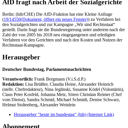
AfD fragt nach Arbeit der Sozialgerichte
Berlin: (hib/CHE) Die AfD-Fraktion hat eine Kleine Anfrage
(
19/14550
(Dokument, öffnet ein neues Fenster)
) zu Verfahren bei
den Sozialgerichten und zur Kampagne „Wir sind Rechtsstaat“
gestellt. Darin fragt sie die Bundesregierung unter anderem nach der
Zahl der von 2005 bis 2018 neu eingegangenen und erledigten
Verfahren vor den Gerichten und nach den Kosten und Nutzen der
Rechtsstaat-Kampagne.
Herausgeber
Deutscher Bundestag, Parlamentsnachrichten
Verantwortlich:
Frank Bergmann (V.i.S.d.P.)
Redaktion:
Lisa Brüßler, Claudia Heine, Alexander Heinrich
(stellv. Chefredakteur), Nina Jeglinski,
Susanne Ködel (Volontärin),
Claus Peter Kosfeld, Johanna Metz, Sören Christian Reimer (Chef
vom Dienst), Sandra Schmid, Michael Schmidt, Denise Schwarz,
Helmut Stoltenberg, Alexander Weinlein
Herausgeber "heute im bundestag" (hib)
(Interner Link)
Abonnement