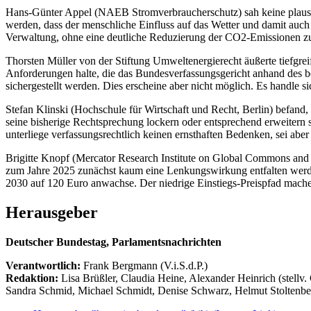
Hans-Günter Appel (NAEB Stromverbraucherschutz) sah keine plausib
werden, dass der menschliche Einfluss auf das Wetter und damit auch
Verwaltung, ohne eine deutliche Reduzierung der CO2-Emissionen zu
Thorsten Müller von der Stiftung Umweltenergierecht äußerte tiefgreif
Anforderungen halte, die das Bundesverfassungsgericht anhand des be
sichergestellt werden. Dies erscheine aber nicht möglich. Es handle 
Stefan Klinski (Hochschule für Wirtschaft und Recht, Berlin) befand,
seine bisherige Rechtsprechung lockern oder entsprechend erweitern s
unterliege verfassungsrechtlich keinen ernsthaften Bedenken, sei aber
Brigitte Knopf (Mercator Research Institute on Global Commons and
zum Jahre 2025 zunächst kaum eine Lenkungswirkung entfalten werde.
2030 auf 120 Euro anwachse. Der niedrige Einstiegs-Preispfad mache 
Herausgeber
Deutscher Bundestag, Parlamentsnachrichten
Verantwortlich:
Frank Bergmann (V.i.S.d.P.)
Redaktion:
Lisa Brüßler, Claudia Heine, Alexander Heinrich (stellv.
Sandra Schmid, Michael Schmidt, Denise Schwarz, Helmut Stoltenbe