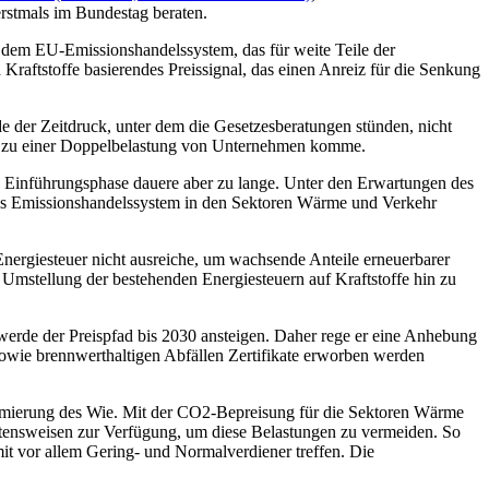
erstmals im Bundestag beraten.
n dem EU-Emissionshandelssystem, das für weite Teile der
Kraftstoffe basierendes Preissignal, das einen Anreiz für die Senkung
 der Zeitdruck, unter dem die Gesetzesberatungen stünden, nicht
ht zu einer Doppelbelastung von Unternehmen komme.
n Einführungsphase dauere aber zu lange. Unter den Erwartungen des
ales Emissionshandelssystem in den Sektoren Wärme und Verkehr
Energiesteuer nicht ausreiche, um wachsende Anteile erneuerbarer
e Umstellung der bestehenden Energiesteuern auf Kraftstoffe hin zu
werde der Preispfad bis 2030 ansteigen. Daher rege er eine Anhebung
sowie brennwerthaltigen Abfällen Zertifikate erworben werden
timierung des Wie. Mit der CO2-Bepreisung für die Sektoren Wärme
ltensweisen zur Verfügung, um diese Belastungen zu vermeiden. So
it vor allem Gering- und Normalverdiener treffen. Die