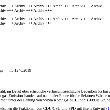
chiv +++ Archiv +++ Archiv +++ Archiv +++ Archiv +++ Archiv +++
chiv +++ Archiv +++ Archiv +++
chiv +++ Archiv +++ Archiv +++ Archiv +++ Archiv +++ Archiv +++
chiv +++ Archiv +++ Archiv +++
ung — hib 1240/2019
Kritik im Detail über erhebliche verfassungsrechtliche Bedenken bis hi
sgas-Emissionshandels auf nationaler Ebene für die Sektoren Wärme un
rheit unter der Leitung von Sylvia Kotting-Uhl (Bündnis 90/Die Grüne
zwischen die Fraktionen von CDU/CSU und SPD mit ihrem Entwurf (
1