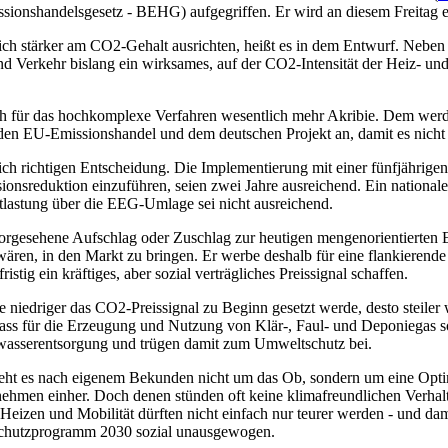
issionshandelsgesetz - BEHG) aufgegriffen. Er wird an diesem Freitag 
 sich stärker am CO2-Gehalt ausrichten, heißt es in dem Entwurf. Nebe
nd Verkehr bislang ein wirksames, auf der CO2-Intensität der Heiz- und 
h für das hochkomplexe Verfahren wesentlich mehr Akribie. Dem werde
den EU-Emissionshandel und dem deutschen Projekt an, damit es nic
ich richtigen Entscheidung. Die Implementierung mit einer fünfjährige
sionsreduktion einzuführen, seien zwei Jahre ausreichend. Ein nation
lastung über die EEG-Umlage sei nicht ausreichend.
 vorgesehene Aufschlag oder Zuschlag zur heutigen mengenorientierten 
 wären, in den Markt zu bringen. Er werbe deshalb für eine flankierend
ig ein kräftiges, aber sozial verträgliches Preissignal schaffen.
iedriger das CO2-Preissignal zu Beginn gesetzt werde, desto steiler 
 dass für die Erzeugung und Nutzung von Klär-, Faul- und Deponiegas 
bwasserentsorgung und trügen damit zum Umweltschutz bei.
 geht es nach eigenem Bekunden nicht um das Ob, sondern um eine Op
nehmen einher. Doch denen stünden oft keine klimafreundlichen Verha
Heizen und Mobilität dürften nicht einfach nur teurer werden - und dam
aschutzprogramm 2030 sozial unausgewogen.