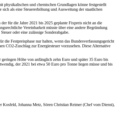
t physikalischen und chemischen Grundlagen könne festgestellt
e sich als eine Steuererhöhung und Ausweitung der staatlichen
 der für die Jahre 2021 bis 2025 geplante Fixpreis nicht an die
ungsrechtliche Vereinbarkeit müsste über eine andere Begründung
e Steuer oder eine zulässige Sonderabgabe.
für die Festpreisphase nur halten, wenn das Bundesverfassungsgericht
einen CO2-Zuschlag zur Energiesteuer vorzusehen. Diese Alternative
r geringen Höhe von anfänglich zehn Euro und später 35 Euro bis
otwendig, der 2021 bei etwa 50 Euro pro Tonne liegen müsse und bis
er Kosfeld, Johanna Metz, Sören Christian Reimer (Chef vom Dienst),