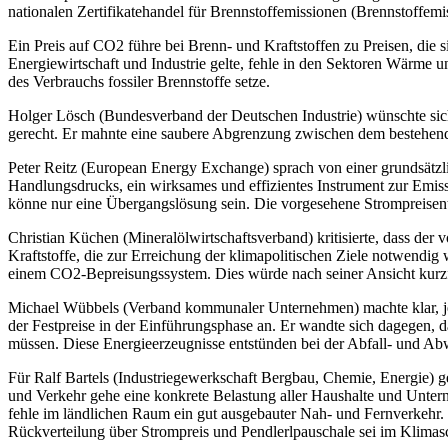
nationalen Zertifikatehandel für Brennstoffemissionen (Brennstoffem
Ein Preis auf CO2 führe bei Brenn- und Kraftstoffen zu Preisen, die
Energiewirtschaft und Industrie gelte, fehle in den Sektoren Wärme u
des Verbrauchs fossiler Brennstoffe setze.
Holger Lösch (Bundesverband der Deutschen Industrie) wünschte sic
gerecht. Er mahnte eine saubere Abgrenzung zwischen dem bestehen
Peter Reitz (European Energy Exchange) sprach von einer grundsätzl
Handlungsdrucks, ein wirksames und effizientes Instrument zur Emis
könne nur eine Übergangslösung sein. Die vorgesehene Strompreisent
Christian Küchen (Mineralölwirtschaftsverband) kritisierte, dass der
Kraftstoffe, die zur Erreichung der klimapolitischen Ziele notwendig
einem CO2-Bepreisungssystem. Dies würde nach seiner Ansicht kurzfrist
Michael Wübbels (Verband kommunaler Unternehmen) machte klar, je n
der Festpreise in der Einführungsphase an. Er wandte sich dagegen,
müssen. Diese Energieerzeugnisse entstünden bei der Abfall- und A
Für Ralf Bartels (Industriegewerkschaft Bergbau, Chemie, Energie)
und Verkehr gehe eine konkrete Belastung aller Haushalte und Unter
fehle im ländlichen Raum ein gut ausgebauter Nah- und Fernverkehr. 
Rückverteilung über Strompreis und Pendlerlpauschale sei im Klim