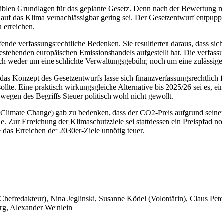
len Grundlagen für das geplante Gesetz. Denn nach der Bewertung mi
 auf das Klima vernachlässigbar gering sei. Der Gesetzentwurf entpupp
 erreichen.
ende verfassungsrechtliche Bedenken. Sie resultierten daraus, dass sich
stehenden europäischen Emissionshandels aufgestellt hat. Die verfass
sich weder um eine schlichte Verwaltungsgebühr, noch um eine zulässig
 das Konzept des Gesetzentwurfs lasse sich finanzverfassungsrechtlich 
ollte. Eine praktisch wirkungsgleiche Alternative bis 2025/26 sei es, 
 wegen des Begriffs Steuer politisch wohl nicht gewollt.
 Climate Change) gab zu bedenken, dass der CO2-Preis aufgrund seine
 Zur Erreichung der Klimaschutzziele sei stattdessen ein Preispfad n
das Erreichen der 2030er-Ziele unnötig teuer.
 Chefredakteur), Nina Jeglinski,
Susanne Ködel (Volontärin),
Claus Pet
rg, Alexander Weinlein