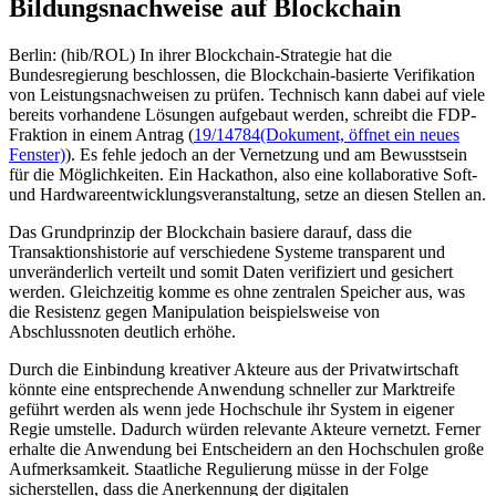
Bildungsnachweise auf Blockchain
Berlin: (hib/ROL) In ihrer Blockchain-Strategie hat die
Bundesregierung beschlossen, die Blockchain-basierte Verifikation
von Leistungsnachweisen zu prüfen. Technisch kann dabei auf viele
bereits vorhandene Lösungen aufgebaut werden, schreibt die FDP-
Fraktion in einem Antrag (
19/14784
(Dokument, öffnet ein neues
Fenster)
). Es fehle jedoch an der Vernetzung und am Bewusstsein
für die Möglichkeiten. Ein Hackathon, also eine kollaborative Soft-
und Hardwareentwicklungsveranstaltung, setze an diesen Stellen an.
Das Grundprinzip der Blockchain basiere darauf, dass die
Transaktionshistorie auf verschiedene Systeme transparent und
unveränderlich verteilt und somit Daten verifiziert und gesichert
werden. Gleichzeitig komme es ohne zentralen Speicher aus, was
die Resistenz gegen Manipulation beispielsweise von
Abschlussnoten deutlich erhöhe.
Durch die Einbindung kreativer Akteure aus der Privatwirtschaft
könnte eine entsprechende Anwendung schneller zur Marktreife
geführt werden als wenn jede Hochschule ihr System in eigener
Regie umstelle. Dadurch würden relevante Akteure vernetzt. Ferner
erhalte die Anwendung bei Entscheidern an den Hochschulen große
Aufmerksamkeit. Staatliche Regulierung müsse in der Folge
sicherstellen, dass die Anerkennung der digitalen