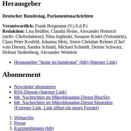
Herausgeber
Deutscher Bundestag, Parlamentsnachrichten
Verantwortlich:
Frank Bergmann (V.i.S.d.P.)
Redaktion:
Lisa Brüßler, Claudia Heine, Alexander Heinrich
(stellv. Chefredakteur), Nina Jeglinski,
Susanne Ködel (Volontärin),
Claus Peter Kosfeld, Johanna Metz, Sören Christian Reimer (Chef
vom Dienst), Sandra Schmid, Michael Schmidt, Denise Schwarz,
Helmut Stoltenberg, Alexander Weinlein
Herausgeber "heute im bundestag" (hib)
(Interner Link)
Abonnement
Newsletter abonnieren
RSS-Dienste
(Interner Link)
hib_Nachrichten im Mikroblogging-Dienst BlueSky
hib_Nachrichten im Mikroblogging-Dienst Mastodon
(Externer Link, Link öffnet ein neues Fenster)
Webarchiv
Presse
Kurzmeldungen (hib)