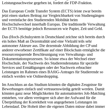
Leistungsnachweise gegeben ist, fordert die FDP-Fraktion.
Das European Credit Transfer System (ECTS) leiste zwar bereits
jetzt einen starken Beitrag zur Vergleichbarkeit von Studiengängen
und vereinfache den Studierenden Mobilität beim
Hochschulwechsel innerhalb Europas. Die traditionelle Verwaltung
der ECTS benötige jedoch Ressourcen wie Papier, Zeit und Geld.
Das (Hoch-)Schulsystem in Deutschland zeichne sich bereits durch
ein hohes Maß an Dezentralität und eine Vielzahl teils sehr
autonomer Akteure aus. Die dezentrale Abbildung der CP und
anderer erworbener Zertifikate auf einer Blockchain ermögliche die
ressourcensparende Beschleunigung von Verwaltungs- und
Dokumentationsprozessen. So könne etwa der Wechsel einer
Hochschule, der Nachweis des Studierendenstatus für spezielle
Services und Ermäßigungen oder der Nachweis erbrachter
Leistungen im Rahmen eines BAföG-Antrages für Studierende so
einfach werden wie Onlineshopping.
Im Anschluss an das Studium könnten die digitalen Zeugnisse für
Bewerbungen einfach und vertrauenswürdig geteilt werden. Damit
könnten ganz neue Möglichkeiten für automatisiertes Job-Matching
entstehen, vor allem verringere sich aber der Aufwand für die
Überprüfung der Korrektheit von angegebenen Leistungen im
Lebenslauf. Die Hoheit über die eigenen Daten müsse dabei immer