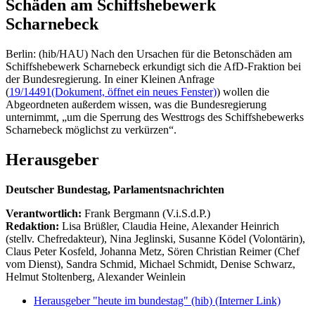
Schäden am Schiffshebewerk
Scharnebeck
Berlin: (hib/HAU) Nach den Ursachen für die Betonschäden am
Schiffshebewerk Scharnebeck erkundigt sich die AfD-Fraktion bei
der Bundesregierung. In einer Kleinen Anfrage
(
19/14491
(Dokument, öffnet ein neues Fenster)
) wollen die
Abgeordneten außerdem wissen, was die Bundesregierung
unternimmt, „um die Sperrung des Westtrogs des Schiffshebewerks
Scharnebeck möglichst zu verkürzen“.
Herausgeber
Deutscher Bundestag, Parlamentsnachrichten
Verantwortlich:
Frank Bergmann (V.i.S.d.P.)
Redaktion:
Lisa Brüßler, Claudia Heine, Alexander Heinrich
(stellv. Chefredakteur), Nina Jeglinski,
Susanne Ködel (Volontärin),
Claus Peter Kosfeld, Johanna Metz, Sören Christian Reimer (Chef
vom Dienst), Sandra Schmid, Michael Schmidt, Denise Schwarz,
Helmut Stoltenberg, Alexander Weinlein
Herausgeber "heute im bundestag" (hib)
(Interner Link)