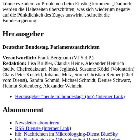
könne es zudem zu Problemen beim Einstieg kommen. „Dadurch
werden die Haltezeiten überschritten, was sich wiederum negativ
auf die Pünktlichkeit des Zuges auswirkt“, schreibt die
Bundesregierung.
Herausgeber
Deutscher Bundestag, Parlamentsnachrichten
Verantwortlich:
Frank Bergmann (V.i.S.d.P.)
Redaktion:
Lisa Brüßler, Claudia Heine, Alexander Heinrich
(stellv. Chefredakteur), Nina Jeglinski,
Susanne Ködel (Volontärin),
Claus Peter Kosfeld, Johanna Metz, Sören Christian Reimer (Chef
vom Dienst), Sandra Schmid, Michael Schmidt, Denise Schwarz,
Helmut Stoltenberg, Alexander Weinlein
Herausgeber "heute im bundestag" (hib)
(Interner Link)
Abonnement
Newsletter abonnieren
RSS-Dienste
(Interner Link)
hib_Nachrichten im Mikroblogging-Dienst BlueSky
hib_Nachrichten im Mikroblogging-Dienst Mastodon