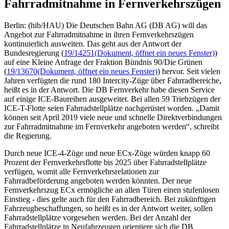
Fahrradmitnahme in Fernverkehrszügen
Berlin: (hib/HAU) Die Deutschen Bahn AG (DB AG) will das
Angebot zur Fahrradmitnahme in ihren Fernverkehrszügen
kontinuierlich ausweiten. Das geht aus der Antwort der
Bundesregierung (
19/14251
(Dokument, öffnet ein neues Fenster)
)
auf eine Kleine Anfrage der Fraktion Bündnis 90/Die Grünen
(
19/13670
(Dokument, öffnet ein neues Fenster)
) hervor. Seit vielen
Jahren verfügten die rund 180 Intercity-Züge über Fahrradbereiche,
heißt es in der Antwort. Die DB Fernverkehr habe diesen Service
auf einige ICE-Baureihen ausgeweitet. Bei allen 59 Triebzügen der
ICE-T-Flotte seien Fahrradstellplätze nachgerüstet worden. „Damit
können seit April 2019 viele neue und schnelle Direktverbindungen
zur Fahrradmitnahme im Fernverkehr angeboten werden“, schreibt
die Regierung.
Durch neue ICE-4-Züge und neue ECx-Züge würden knapp 60
Prozent der Fernverkehrsflotte bis 2025 über Fahrradstellplätze
verfügen, womit alle Fernverkehrsrelationen zur
Fahrradbeförderung angeboten werden könnten. Der neue
Fernverkehrszug ECx ermögliche an allen Türen einen stufenlosen
Einstieg - dies gelte auch für den Fahrradbereich. Bei zukünftigen
Fahrzeugbeschaffungen, so heißt es in der Antwort weiter, sollen
Fahrradstellplätze vorgesehen werden. Bei der Anzahl der
Fahrradstellplätze in Neufahrzeugen orientiere sich die DB