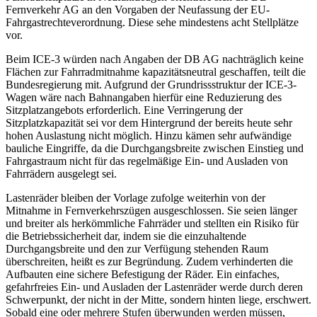
Fernverkehr AG an den Vorgaben der Neufassung der EU-
Fahrgastrechteverordnung. Diese sehe mindestens acht Stellplätze
vor.
Beim ICE-3 würden nach Angaben der DB AG nachträglich keine
Flächen zur Fahrradmitnahme kapazitätsneutral geschaffen, teilt die
Bundesregierung mit. Aufgrund der Grundrissstruktur der ICE-3-
Wagen wäre nach Bahnangaben hierfür eine Reduzierung des
Sitzplatzangebots erforderlich. Eine Verringerung der
Sitzplatzkapazität sei vor dem Hintergrund der bereits heute sehr
hohen Auslastung nicht möglich. Hinzu kämen sehr aufwändige
bauliche Eingriffe, da die Durchgangsbreite zwischen Einstieg und
Fahrgastraum nicht für das regelmäßige Ein- und Ausladen von
Fahrrädern ausgelegt sei.
Lastenräder bleiben der Vorlage zufolge weiterhin von der
Mitnahme in Fernverkehrszügen ausgeschlossen. Sie seien länger
und breiter als herkömmliche Fahrräder und stellten ein Risiko für
die Betriebssicherheit dar, indem sie die einzuhaltende
Durchgangsbreite und den zur Verfügung stehenden Raum
überschreiten, heißt es zur Begründung. Zudem verhinderten die
Aufbauten eine sichere Befestigung der Räder. Ein einfaches,
gefahrfreies Ein- und Ausladen der Lastenräder werde durch deren
Schwerpunkt, der nicht in der Mitte, sondern hinten liege, erschwert.
Sobald eine oder mehrere Stufen überwunden werden müssen,