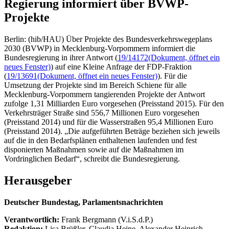
Regierung informiert über BVWP-
Projekte
Berlin: (hib/HAU) Über Projekte des Bundesverkehrswegeplans
2030 (BVWP) in Mecklenburg-Vorpommern informiert die
Bundesregierung in ihrer Antwort (
19/14172
(Dokument, öffnet ein
neues Fenster)
) auf eine Kleine Anfrage der FDP-Fraktion
(
19/13691
(Dokument, öffnet ein neues Fenster)
). Für die
Umsetzung der Projekte sind im Bereich Schiene für alle
Mecklenburg-Vorpommern tangierenden Projekte der Antwort
zufolge 1,31 Milliarden Euro vorgesehen (Preisstand 2015). Für den
Verkehrsträger Straße sind 556,7 Millionen Euro vorgesehen
(Preisstand 2014) und für die Wasserstraßen 95,4 Millionen Euro
(Preisstand 2014). „Die aufgeführten Beträge beziehen sich jeweils
auf die in den Bedarfsplänen enthaltenen laufenden und fest
disponierten Maßnahmen sowie auf die Maßnahmen im
Vordringlichen Bedarf“, schreibt die Bundesregierung.
Herausgeber
Deutscher Bundestag, Parlamentsnachrichten
Verantwortlich:
Frank Bergmann (V.i.S.d.P.)
Redaktion:
Lisa Brüßler, Claudia Heine, Alexander Heinrich