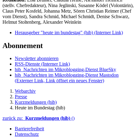
(stellv. Chefredakteur), Nina Jeglinski,
Susanne Ködel (Volontärin),
Claus Peter Kosfeld, Johanna Metz, Sören Christian Reimer (Chef
vom Dienst), Sandra Schmid, Michael Schmidt, Denise Schwarz,
Helmut Stoltenberg, Alexander Weinlein
Herausgeber "heute im bundestag" (hib)
(Interner Link)
Abonnement
Newsletter abonnieren
RSS-Dienste
(Interner Link)
hib_Nachrichten im Mikroblogging-Dienst BlueSky
hib_Nachrichten im Mikroblogging-Dienst Mastodon
(Externer Link, Link öffnet ein neues Fenster)
Webarchiv
Presse
Kurzmeldungen (hib)
Heute im Bundestag (hib)
zurück zu:
Kurzmeldungen (hib)
()
Barrierefreiheit
Datenschutz