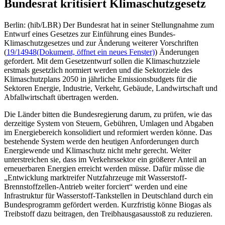
Bundesrat kritisiert Klimaschutzgesetz
Berlin: (hib/LBR) Der Bundesrat hat in seiner Stellungnahme zum
Entwurf eines Gesetzes zur Einführung eines Bundes-
Klimaschutzgesetzes und zur Änderung weiterer Vorschriften
(
19/14948
(Dokument, öffnet ein neues Fenster)
) Änderungen
gefordert. Mit dem Gesetzentwurf sollen die Klimaschutzziele
erstmals gesetzlich normiert werden und die Sektorziele des
Klimaschutzplans 2050 in jährliche Emissionsbudgets für die
Sektoren Energie, Industrie, Verkehr, Gebäude, Landwirtschaft und
Abfallwirtschaft übertragen werden.
Die Länder bitten die Bundesregierung darum, zu prüfen, wie das
derzeitige System von Steuern, Gebühren, Umlagen und Abgaben
im Energiebereich konsolidiert und reformiert werden könne. Das
bestehende System werde den heutigen Anforderungen durch
Energiewende und Klimaschutz nicht mehr gerecht. Weiter
unterstreichen sie, dass im Verkehrssektor ein größerer Anteil an
erneuerbaren Energien erreicht werden müsse. Dafür müsse die
„Entwicklung marktreifer Nutzfahrzeuge mit Wasserstoff-
Brennstoffzellen-Antrieb weiter forciert“ werden und eine
Infrastruktur für Wasserstoff-Tankstellen in Deutschland durch ein
Bundesprogramm gefördert werden. Kurzfristig könne Biogas als
Treibstoff dazu beitragen, den Treibhausgasausstoß zu reduzieren.