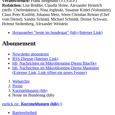
Verantwortlich:
Frank Bergmann (V.i.S.d.P.)
Redaktion:
Lisa Brüßler, Claudia Heine, Alexander Heinrich
(stellv. Chefredakteur), Nina Jeglinski,
Susanne Ködel (Volontärin),
Claus Peter Kosfeld, Johanna Metz, Sören Christian Reimer (Chef
vom Dienst), Sandra Schmid, Michael Schmidt, Denise Schwarz,
Helmut Stoltenberg, Alexander Weinlein
Herausgeber "heute im bundestag" (hib)
(Interner Link)
Abonnement
Newsletter abonnieren
RSS-Dienste
(Interner Link)
hib_Nachrichten im Mikroblogging-Dienst BlueSky
hib_Nachrichten im Mikroblogging-Dienst Mastodon
(Externer Link, Link öffnet ein neues Fenster)
Webarchiv
Presse
Kurzmeldungen (hib)
Heute im Bundestag (hib)
zurück zu:
Kurzmeldungen (hib)
()
Barrierefreiheit