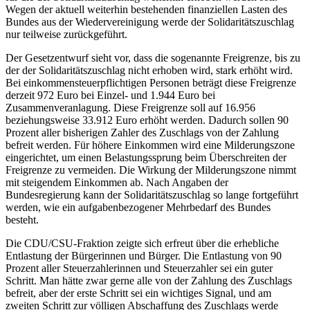
Wegen der aktuell weiterhin bestehenden finanziellen Lasten des
Bundes aus der Wiedervereinigung werde der Solidaritätszuschlag
nur teilweise zurückgeführt.
Der Gesetzentwurf sieht vor, dass die sogenannte Freigrenze, bis zu
der der Solidaritätszuschlag nicht erhoben wird, stark erhöht wird.
Bei einkommensteuerpflichtigen Personen beträgt diese Freigrenze
derzeit 972 Euro bei Einzel- und 1.944 Euro bei
Zusammenveranlagung. Diese Freigrenze soll auf 16.956
beziehungsweise 33.912 Euro erhöht werden. Dadurch sollen 90
Prozent aller bisherigen Zahler des Zuschlags von der Zahlung
befreit werden. Für höhere Einkommen wird eine Milderungszone
eingerichtet, um einen Belastungssprung beim Überschreiten der
Freigrenze zu vermeiden. Die Wirkung der Milderungszone nimmt
mit steigendem Einkommen ab. Nach Angaben der
Bundesregierung kann der Solidaritätszuschlag so lange fortgeführt
werden, wie ein aufgabenbezogener Mehrbedarf des Bundes
besteht.
Die CDU/CSU-Fraktion zeigte sich erfreut über die erhebliche
Entlastung der Bürgerinnen und Bürger. Die Entlastung von 90
Prozent aller Steuerzahlerinnen und Steuerzahler sei ein guter
Schritt. Man hätte zwar gerne alle von der Zahlung des Zuschlags
befreit, aber der erste Schritt sei ein wichtiges Signal, und am
zweiten Schritt zur völligen Abschaffung des Zuschlags werde