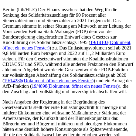
Berlin: (hib/HLE) Der Finanzausschuss hat den Weg für die
Senkung des Solidaritätszuschlags für 90 Prozent aller
Steuerzahlerinnen und Steuerzahler ab 2021 freigemacht. Das
Gremium stimmte in seiner Sitzung am Mittwoch unter Leitung der
Vorsitzenden Bettina Stark-Watzinger (FDP) dem von der
Bundesregierung eingebrachten Entwurf eines Gesetzes zur
Rückführung des Solidaritätszuschlags 1995 (
19/14103
(Dokument,
öffnet ein neues Fenster)
) zu. Das Entlastungsvolumen soll ab 2021
9,8 Milliarden Euro betragen und 2022 auf 11,2 Milliarden Euro
steigen. Für den Gesetzentwurf stimmten die Koalitionsfraktionen
CDU/CSU und SPD, während alle anderen Fraktionen den Entwurf
ablehnten. Abgelehnt wurde ein Gesetzentwurf der FDP-Fraktion
zur vollständigen Abschaffung des Solidaritätszuschlags ab 2020
(
19/14286
(Dokument, öffnet ein neues Fenster)
) und ein Antrag der
AfD-Fraktion (
19/4898
(Dokument, öffnet ein neues Fenster)
), die
den Zuschlag auch vollständig und unverzüglich abschaffen will.
Nach Angaben der Regierung in der Begründung des
Gesetzentwurfs stellt der erste Entlastungsschritt für niedrige und
mittlere Einkommen eine wirksame Maßnahme zur Stärkung der
Arbeitsanreize, der Kaufkraft und der Binnenkonjunktur dar.
Bürgerinnen und Bürger mit mittleren und niedrigen Einkommen
hätten eine deutlich höhere Konsumquote als Spitzenverdienende,
für die der Solidaritätszuschlag weiterhin erhoben werden soll.