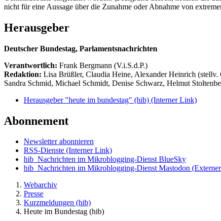
nicht für eine Aussage über die Zunahme oder Abnahme von extremen
Herausgeber
Deutscher Bundestag, Parlamentsnachrichten
Verantwortlich:
Frank Bergmann (V.i.S.d.P.)
Redaktion:
Lisa Brüßler, Claudia Heine, Alexander Heinrich (stellv.
Sandra Schmid, Michael Schmidt, Denise Schwarz, Helmut Stoltenbe
Herausgeber "heute im bundestag" (hib)
(Interner Link)
Abonnement
Newsletter abonnieren
RSS-Dienste
(Interner Link)
hib_Nachrichten im Mikroblogging-Dienst BlueSky
hib_Nachrichten im Mikroblogging-Dienst Mastodon
(Externer
Webarchiv
Presse
Kurzmeldungen (hib)
Heute im Bundestag (hib)