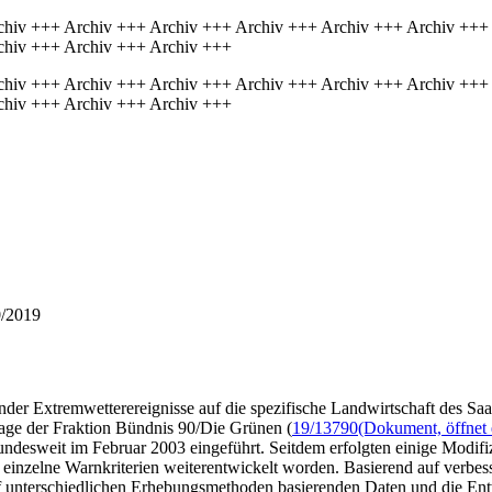
chiv +++ Archiv +++ Archiv +++ Archiv +++ Archiv +++ Archiv +++
chiv +++ Archiv +++ Archiv +++
chiv +++ Archiv +++ Archiv +++ Archiv +++ Archiv +++ Archiv +++
chiv +++ Archiv +++ Archiv +++
0/2019
er Extremwetterereignisse auf die spezifische Landwirtschaft des Saa
rage der Fraktion Bündnis 90/Die Grünen (
19/13790
(Dokument, öffnet 
esweit im Februar 2003 eingeführt. Seitdem erfolgten einige Modi
 einzelne Warnkriterien weiterentwickelt worden. Basierend auf verb
f unterschiedlichen Erhebungsmethoden basierenden Daten und die Ent