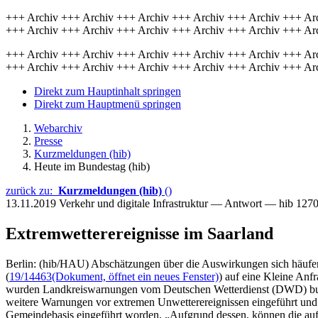
+++ Archiv +++ Archiv +++ Archiv +++ Archiv +++ Archiv +++ Ar
+++ Archiv +++ Archiv +++ Archiv +++ Archiv +++ Archiv +++ Ar
+++ Archiv +++ Archiv +++ Archiv +++ Archiv +++ Archiv +++ Ar
+++ Archiv +++ Archiv +++ Archiv +++ Archiv +++ Archiv +++ Ar
Direkt zum Hauptinhalt springen
Direkt zum Hauptmenü springen
Webarchiv
Presse
Kurzmeldungen (hib)
Heute im Bundestag (hib)
zurück zu:
Kurzmeldungen (hib)
()
13.11.2019
Verkehr und digitale Infrastruktur — Antwort — hib 127
Extremwetterereignisse im Saarland
Berlin: (hib/HAU) Abschätzungen über die Auswirkungen sich häufend
(
19/14463
(Dokument, öffnet ein neues Fenster)
) auf eine Kleine Anf
wurden Landkreiswarnungen vom Deutschen Wetterdienst (DWD) bund
weitere Warnungen vor extremen Unwetterereignissen eingeführt und
Gemeindebasis eingeführt worden. „Aufgrund dessen, können die au