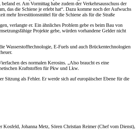
 befand er. Am Vormittag habe zudem der Verkehrsausschuss der
m, das die Schiene je erlebt hat“. Dazu komme noch der Aufwuchs
 mehr Investitionsmittel für die Schiene als für die Straße
egen, verlangte er. Ein ähnliches Problem gebe es beim Bau von
umsetzungsfähige Projekte gebe, würden vorhandene Gelder nicht
e die Wasserstofftechnologie, E-Fuels und auch Brückentechnologien
heuer.
 Vierfachen des normalen Kerosins. „Also braucht es eine
hetischen Kraftstoffen für Pkw und Lkw.
r Sitzung als Fehler. Er werde sich auf europäischer Ebene für die
er Kosfeld, Johanna Metz, Sören Christian Reimer (Chef vom Dienst),