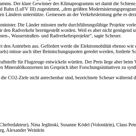
amms. Der klare Gewinner des Klimaprogramms sei damit die Schiene,
nd Bahn (LuFV III) zugestimmt, „dem größten Modernisierungsprogram
 Ländern unterstütze. Gemessen an der Verkehrsleistung gebe es derzeit
rsminister. Die Länder müssten mehr durchführungsfähige Projekte vorl
r den Radverkehr bereitgestellt worden. Weil es aber nicht genügend 
nen-, Wasserstraßen- und Radverkehrsprojekte“, sagte Scheuer.
bei den Antrieben aus. Gefördert werde die Elektromobilität ebenso wi
uels) müsse auch über Beimischungsquoten geredet werden, forderte Sc
Kraftstoffe für Flugzeuge entwickeln würden. Der Preis liege aber beim
den Mineralölkonzernen im Gespräch über Forschungsinitiativen zu synt
 die CO2-Ziele nicht anrechenbar sind, bezeichnete Scheuer während de
 Chefredakteur), Nina Jeglinski,
Susanne Ködel (Volontärin),
Claus Pet
rg, Alexander Weinlein