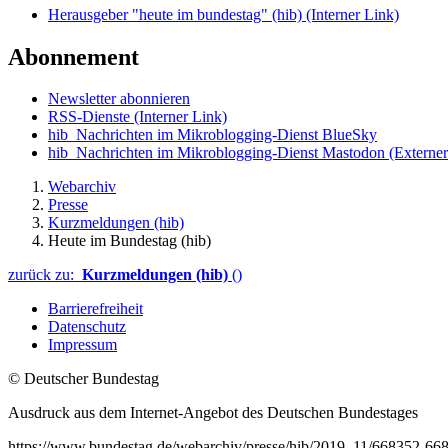
Herausgeber "heute im bundestag" (hib)
(Interner Link)
Abonnement
Newsletter abonnieren
RSS-Dienste
(Interner Link)
hib_Nachrichten im Mikroblogging-Dienst BlueSky
hib_Nachrichten im Mikroblogging-Dienst Mastodon
(Externer
Webarchiv
Presse
Kurzmeldungen (hib)
Heute im Bundestag (hib)
zurück zu:
Kurzmeldungen (hib)
()
Barrierefreiheit
Datenschutz
Impressum
© Deutscher Bundestag
Ausdruck aus dem Internet-Angebot des Deutschen Bundestages
https://www.bundestag.de/webarchiv/presse/hib/2019_11/668352-66