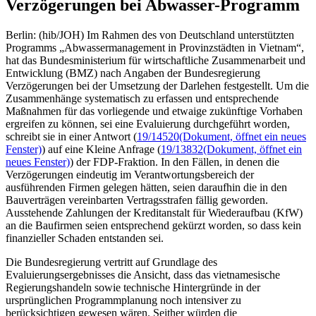
Verzögerungen bei Abwasser-Programm
Berlin: (hib/JOH) Im Rahmen des von Deutschland unterstützten
Programms „Abwassermanagement in Provinzstädten in Vietnam“,
hat das Bundesministerium für wirtschaftliche Zusammenarbeit und
Entwicklung (BMZ) nach Angaben der Bundesregierung
Verzögerungen bei der Umsetzung der Darlehen festgestellt. Um die
Zusammenhänge systematisch zu erfassen und entsprechende
Maßnahmen für das vorliegende und etwaige zukünftige Vorhaben
ergreifen zu können, sei eine Evaluierung durchgeführt worden,
schreibt sie in einer Antwort (
19/14520
(Dokument, öffnet ein neues
Fenster)
) auf eine Kleine Anfrage (
19/13832
(Dokument, öffnet ein
neues Fenster)
) der FDP-Fraktion. In den Fällen, in denen die
Verzögerungen eindeutig im Verantwortungsbereich der
ausführenden Firmen gelegen hätten, seien daraufhin die in den
Bauverträgen vereinbarten Vertragsstrafen fällig geworden.
Ausstehende Zahlungen der Kreditanstalt für Wiederaufbau (KfW)
an die Baufirmen seien entsprechend gekürzt worden, so dass kein
finanzieller Schaden entstanden sei.
Die Bundesregierung vertritt auf Grundlage des
Evaluierungsergebnisses die Ansicht, dass das vietnamesische
Regierungshandeln sowie technische Hintergründe in der
ursprünglichen Programmplanung noch intensiver zu
berücksichtigen gewesen wären. Seither würden die