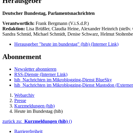
Herausgeber
Deutscher Bundestag, Parlamentsnachrichten
Verantwortlich:
Frank Bergmann (V.i.S.d.P.)
Redaktion:
Lisa Brüßler, Claudia Heine, Alexander Heinrich (stellv.
Sandra Schmid, Michael Schmidt, Denise Schwarz, Helmut Stoltenbe
Herausgeber "heute im bundestag" (hib)
(Interner Link)
Abonnement
Newsletter abonnieren
RSS-Dienste
(Interner Link)
hib_Nachrichten im Mikroblogging-Dienst BlueSky
hib_Nachrichten im Mikroblogging-Dienst Mastodon
(Externer
Webarchiv
Presse
Kurzmeldungen (hib)
Heute im Bundestag (hib)
zurück zu:
Kurzmeldungen (hib)
()
Barrierefreiheit