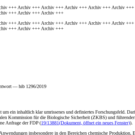
chiv +++ Archiv +++ Archiv +++ Archiv +++ Archiv +++ Archiv +++
chiv +++ Archiv +++ Archiv +++
chiv +++ Archiv +++ Archiv +++ Archiv +++ Archiv +++ Archiv +++
chiv +++ Archiv +++ Archiv +++
ntwort — hib 1296/2019
ht um ein inhaltlich klar umrissenes und definiertes Forschungsfeld. Da
len Kommission für die Biologische Sicherheit (ZKBS) und führender W
eine Anfrage der FDP (
19/13881
(Dokument, öffnet ein neues Fenster)
).
en Anwendungen insbesondere in den Bereichen chemische Produktion,