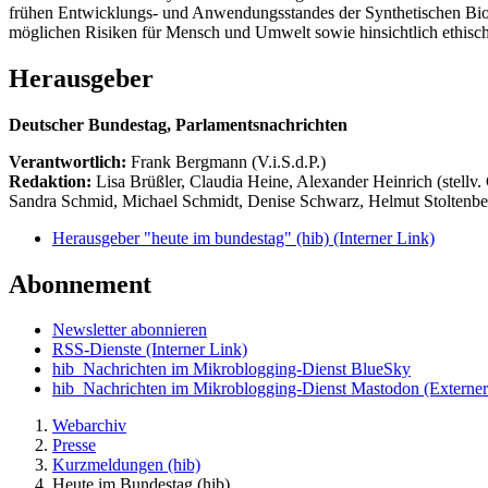
frühen Entwicklungs- und Anwendungsstandes der Synthetischen Biolog
möglichen Risiken für Mensch und Umwelt sowie hinsichtlich ethisch
Herausgeber
Deutscher Bundestag, Parlamentsnachrichten
Verantwortlich:
Frank Bergmann (V.i.S.d.P.)
Redaktion:
Lisa Brüßler, Claudia Heine, Alexander Heinrich (stellv.
Sandra Schmid, Michael Schmidt, Denise Schwarz, Helmut Stoltenbe
Herausgeber "heute im bundestag" (hib)
(Interner Link)
Abonnement
Newsletter abonnieren
RSS-Dienste
(Interner Link)
hib_Nachrichten im Mikroblogging-Dienst BlueSky
hib_Nachrichten im Mikroblogging-Dienst Mastodon
(Externer
Webarchiv
Presse
Kurzmeldungen (hib)
Heute im Bundestag (hib)