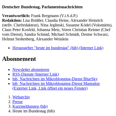
Deutscher Bundestag, Parlamentsnachrichten
Verantwortlich:
Frank Bergmann (V.i.S.d.P.)
Redaktion:
Lisa Brüßler, Claudia Heine, Alexander Heinrich
(stellv. Chefredakteur), Nina Jeglinski,
Susanne Ködel (Volontärin),
Claus Peter Kosfeld, Johanna Metz, Sören Christian Reimer (Chef
vom Dienst), Sandra Schmid, Michael Schmidt, Denise Schwarz,
Helmut Stoltenberg, Alexander Weinlein
Herausgeber "heute im bundestag" (hib)
(Interner Link)
Abonnement
Newsletter abonnieren
RSS-Dienste
(Interner Link)
hib_Nachrichten im Mikroblogging-Dienst BlueSky
hib_Nachrichten im Mikroblogging-Dienst Mastodon
(Externer Link, Link öffnet ein neues Fenster)
Webarchiv
Presse
Kurzmeldungen (hib)
Heute im Bundestag (hib)