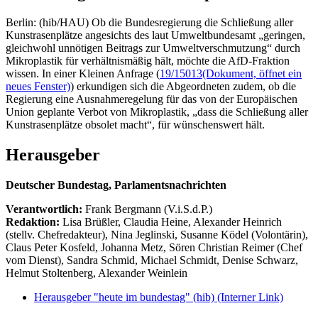
Berlin: (hib/HAU) Ob die Bundesregierung die Schließung aller
Kunstrasenplätze angesichts des laut Umweltbundesamt „geringen,
gleichwohl unnötigen Beitrags zur Umweltverschmutzung“ durch
Mikroplastik für verhältnismäßig hält, möchte die AfD-Fraktion
wissen. In einer Kleinen Anfrage (
19/15013
(Dokument, öffnet ein
neues Fenster)
) erkundigen sich die Abgeordneten zudem, ob die
Regierung eine Ausnahmeregelung für das von der Europäischen
Union geplante Verbot von Mikroplastik, „dass die Schließung aller
Kunstrasenplätze obsolet macht“, für wünschenswert hält.
Herausgeber
Deutscher Bundestag, Parlamentsnachrichten
Verantwortlich:
Frank Bergmann (V.i.S.d.P.)
Redaktion:
Lisa Brüßler, Claudia Heine, Alexander Heinrich
(stellv. Chefredakteur), Nina Jeglinski,
Susanne Ködel (Volontärin),
Claus Peter Kosfeld, Johanna Metz, Sören Christian Reimer (Chef
vom Dienst), Sandra Schmid, Michael Schmidt, Denise Schwarz,
Helmut Stoltenberg, Alexander Weinlein
Herausgeber "heute im bundestag" (hib)
(Interner Link)