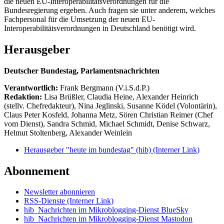
die neuen EU-Interoperabilitätsverordnungen für die
Bundesregierung ergeben. Auch fragen sie unter anderem, welches
Fachpersonal für die Umsetzung der neuen EU-
Interoperabilitätsverordnungen in Deutschland benötigt wird.
Herausgeber
Deutscher Bundestag, Parlamentsnachrichten
Verantwortlich:
Frank Bergmann (V.i.S.d.P.)
Redaktion:
Lisa Brüßler, Claudia Heine, Alexander Heinrich
(stellv. Chefredakteur), Nina Jeglinski,
Susanne Ködel (Volontärin),
Claus Peter Kosfeld, Johanna Metz, Sören Christian Reimer (Chef
vom Dienst), Sandra Schmid, Michael Schmidt, Denise Schwarz,
Helmut Stoltenberg, Alexander Weinlein
Herausgeber "heute im bundestag" (hib)
(Interner Link)
Abonnement
Newsletter abonnieren
RSS-Dienste
(Interner Link)
hib_Nachrichten im Mikroblogging-Dienst BlueSky
hib_Nachrichten im Mikroblogging-Dienst Mastodon