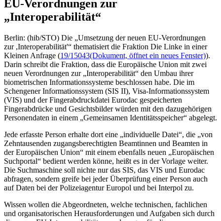
EU-Verordnungen zur
„Interoperabilität“
Berlin: (hib/STO) Die „Umsetzung der neuen EU-Verordnungen
zur ,Interoperabilität'“ thematisiert die Fraktion Die Linke in einer
Kleinen Anfrage (
19/15043
(Dokument, öffnet ein neues Fenster)
).
Darin schreibt die Fraktion, dass die Europäische Union mit zwei
neuen Verordnungen zur „Interoperabilität“ den Umbau ihrer
biometrischen Informationssysteme beschlossen habe. Die im
Schengener Informationssystem (SIS II), Visa-Informationssystem
(VIS) und der Fingerabdruckdatei Eurodac gespeicherten
Fingerabdrücke und Gesichtsbilder würden mit den dazugehörigen
Personendaten in einem „Gemeinsamen Identitätsspeicher“ abgelegt.
Jede erfasste Person erhalte dort eine „individuelle Datei“, die „von
Zehntausenden zugangsberechtigten Beamtinnen und Beamten in
der Europäischen Union“ mit einem ebenfalls neuen „Europäischen
Suchportal“ bedient werden könne, heißt es in der Vorlage weiter.
Die Suchmaschine soll nichte nur das SIS, das VIS und Eurodac
abfragen, sondern greife bei jeder Überprüfung einer Person auch
auf Daten bei der Polizeiagentur Europol und bei Interpol zu.
Wissen wollen die Abgeordneten, welche technischen, fachlichen
und organisatorischen Herausforderungen und Aufgaben sich durch