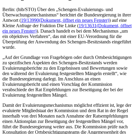
Berlin: (hib/STO) Über den „Schengen-Evaluierungs- und
Überwachungsmechanismus“ berichtet die Bundesregierung in ihrer
Antwort (
19/13990
(Dokument, öffnet ein neues Fenster)
) auf eine
Kleine Anfrage der Fraktion Die Linke (
19/13631
(Dokument, öffnet
ein neues Fenster)
). Danach handelt es bei dem Mechanismus „um
ein objektives Verfahren“, das mit einer EU-Verordnung für die
Überprüfung der Anwendung des Schengen-Besitzstands eingeführt
wurde.
„Auf der Grundlage von Fragebögen oder durch Ortsbesichtigungen
zu spezifischen Aspekten des Schengen-Besitzstands werden
Evaluierungsberichte zu den Ergebnissen und Bewertungen sowie
den während der Evaluierung festgestellten Mängeln erstellt“, wie
die Bundesregierung darlegt. Im Anschluss an einen
Evaluierungsbericht und einen Vorschlag der Kommission
verabschiede der Rat Empfehlungen zur Beseitigung der bei der
Evaluierung festgestellten Mängel.
Damit der Evaluierungsmechanismus möglichst effizient ist, lege der
evaluierte Mitgliedstaat der Kommission und dem Rat in der Regel
innerhalb von drei Monaten nach Annahme der Ratsempfehlungen
einen Aktionsplan zur Beseitigung der festgestellten Mängel vor,
führt die Bundesregierung weiter aus. Die Kommission prüfe nach
Konsultation der Ortsbesichtigungsteams die Angemessenheit des