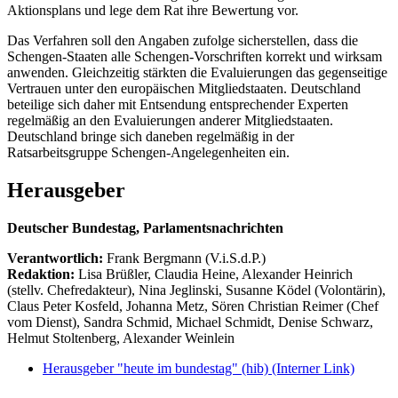
Aktionsplans und lege dem Rat ihre Bewertung vor.
Das Verfahren soll den Angaben zufolge sicherstellen, dass die
Schengen-Staaten alle Schengen-Vorschriften korrekt und wirksam
anwenden. Gleichzeitig stärkten die Evaluierungen das gegenseitige
Vertrauen unter den europäischen Mitgliedstaaten. Deutschland
beteilige sich daher mit Entsendung entsprechender Experten
regelmäßig an den Evaluierungen anderer Mitgliedstaaten.
Deutschland bringe sich daneben regelmäßig in der
Ratsarbeitsgruppe Schengen-Angelegenheiten ein.
Herausgeber
Deutscher Bundestag, Parlamentsnachrichten
Verantwortlich:
Frank Bergmann (V.i.S.d.P.)
Redaktion:
Lisa Brüßler, Claudia Heine, Alexander Heinrich
(stellv. Chefredakteur), Nina Jeglinski,
Susanne Ködel (Volontärin),
Claus Peter Kosfeld, Johanna Metz, Sören Christian Reimer (Chef
vom Dienst), Sandra Schmid, Michael Schmidt, Denise Schwarz,
Helmut Stoltenberg, Alexander Weinlein
Herausgeber "heute im bundestag" (hib)
(Interner Link)