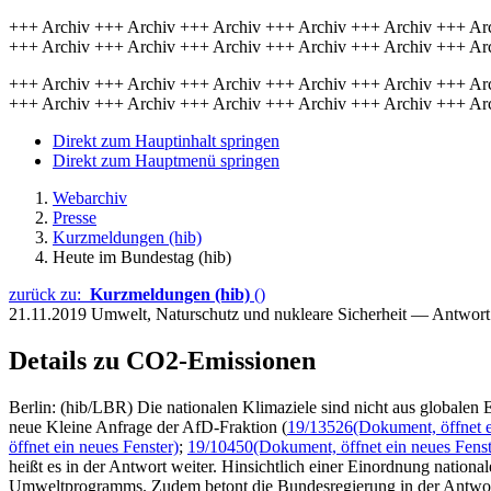
+++ Archiv +++ Archiv +++ Archiv +++ Archiv +++ Archiv +++ Ar
+++ Archiv +++ Archiv +++ Archiv +++ Archiv +++ Archiv +++ Ar
+++ Archiv +++ Archiv +++ Archiv +++ Archiv +++ Archiv +++ Ar
+++ Archiv +++ Archiv +++ Archiv +++ Archiv +++ Archiv +++ Ar
Direkt zum Hauptinhalt springen
Direkt zum Hauptmenü springen
Webarchiv
Presse
Kurzmeldungen (hib)
Heute im Bundestag (hib)
zurück zu:
Kurzmeldungen (hib)
()
21.11.2019
Umwelt, Naturschutz und nukleare Sicherheit — Antwor
Details zu CO2-Emissionen
Berlin: (hib/LBR) Die nationalen Klimaziele sind nicht aus globalen E
neue Kleine Anfrage der AfD-Fraktion (
19/13526
(Dokument, öffnet e
öffnet ein neues Fenster)
;
19/10450
(Dokument, öffnet ein neues Fenst
heißt es in der Antwort weiter. Hinsichtlich einer Einordnung natio
Umweltprogramms. Zudem betont die Bundesregierung in der Antwort 