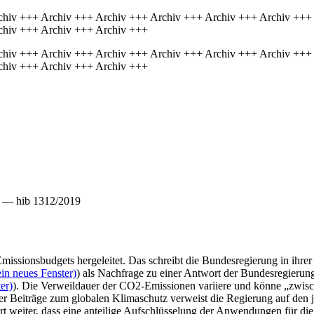
chiv +++ Archiv +++ Archiv +++ Archiv +++ Archiv +++ Archiv +++
chiv +++ Archiv +++ Archiv +++
chiv +++ Archiv +++ Archiv +++ Archiv +++ Archiv +++ Archiv +++
chiv +++ Archiv +++ Archiv +++
t — hib 1312/2019
missionsbudgets hergeleitet. Das schreibt die Bundesregierung in ihrer
in neues Fenster)
) als Nachfrage zu einer Antwort der Bundesregierung
er)
). Die Verweildauer der CO2-Emissionen variiere und könne „zwis
naler Beiträge zum globalen Klimaschutz verweist die Regierung auf de
weiter, dass eine anteilige Aufschlüsselung der Anwendungen für die 