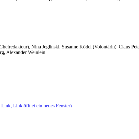
 Chefredakteur), Nina Jeglinski,
Susanne Ködel (Volontärin),
Claus Pet
rg, Alexander Weinlein
 Link, Link öffnet ein neues Fenster)