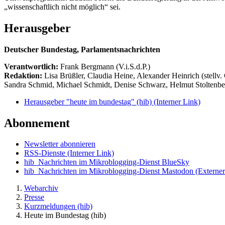
„wissenschaftlich nicht möglich“ sei.
Herausgeber
Deutscher Bundestag, Parlamentsnachrichten
Verantwortlich:
Frank Bergmann (V.i.S.d.P.)
Redaktion:
Lisa Brüßler, Claudia Heine, Alexander Heinrich (stellv.
Sandra Schmid, Michael Schmidt, Denise Schwarz, Helmut Stoltenbe
Herausgeber "heute im bundestag" (hib)
(Interner Link)
Abonnement
Newsletter abonnieren
RSS-Dienste
(Interner Link)
hib_Nachrichten im Mikroblogging-Dienst BlueSky
hib_Nachrichten im Mikroblogging-Dienst Mastodon
(Externer
Webarchiv
Presse
Kurzmeldungen (hib)
Heute im Bundestag (hib)