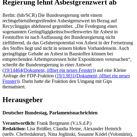
Regierung lehnt Asbestgrenzwert ab
Berlin: (hib/SCR) Die Bundesregierung steht einem
rechtsgebietsübergreifenden Asbestgrenzwert im Bezug auf
Recyclinggips ablehnend gegenüber. „Die Festlegung eines
sogenannten Geringfügigkeitsschwellenwertes für Asbest in
Feststoffen ist nach Auffassung der Bundesregierung nicht
zielführend, da das Gefahrenpotential von Asbest in der Freisetzung
des Stoffes liegt und nicht in seinem bloßen Vorhandensein. Auch
geringfügige Gehalte an Asbest in Baustoffen können bei
entsprechenden Arbeitsprozessen hohe Expositionen verursachen“,
schreibt die Bundesregierung in einer Antwort
(
19/14464
(Dokument, öffnet ein neues Fenster)
) auf eine Kleine
Anfrage der FDP-Fraktion (
19/13831
(Dokument, öffnet ein neues
Fenster)
). Darin hatte die Fraktion den Umgang mit Gips
thematisiert.
Herausgeber
Deutscher Bundestag, Parlamentsnachrichten
Verantwortlich:
Frank Bergmann (V.i.S.d.P.)
Redaktion:
Lisa Brüßler, Claudia Heine, Alexander Heinrich
(stellv. Chefredakteur), Nina Jeglinski,
Susanne Ködel (Volontärin),