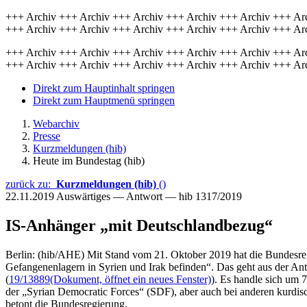
+++ Archiv +++ Archiv +++ Archiv +++ Archiv +++ Archiv +++ Ar
+++ Archiv +++ Archiv +++ Archiv +++ Archiv +++ Archiv +++ Ar
+++ Archiv +++ Archiv +++ Archiv +++ Archiv +++ Archiv +++ Ar
+++ Archiv +++ Archiv +++ Archiv +++ Archiv +++ Archiv +++ Ar
Direkt zum Hauptinhalt springen
Direkt zum Hauptmenü springen
Webarchiv
Presse
Kurzmeldungen (hib)
Heute im Bundestag (hib)
zurück zu:
Kurzmeldungen (hib)
()
22.11.2019
Auswärtiges — Antwort — hib 1317/2019
IS-Anhänger „mit Deutschlandbezug“
Berlin: (hib/AHE) Mit Stand vom 21. Oktober 2019 hat die Bundesr
Gefangenenlagern in Syrien und Irak befinden“. Das geht aus der An
(
19/13889
(Dokument, öffnet ein neues Fenster)
). Es handle sich um 
der „Syrian Democratic Forces“ (SDF), aber auch bei anderen kurdisc
betont die Bundesregierung.