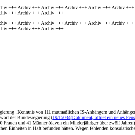
chiv +++ Archiv +++ Archiv +++ Archiv +++ Archiv +++ Archiv +++
chiv +++ Archiv +++ Archiv +++
chiv +++ Archiv +++ Archiv +++ Archiv +++ Archiv +++ Archiv +++
chiv +++ Archiv +++ Archiv +++
egierung „Kenntnis von 111 mutmaßlichen IS-Anhängern und Anhängeri
twort der Bundesregierung (
19/15034
(Dokument, öffnet ein neues Fens
70 Frauen und 41 Männer (davon ein Minderjähriger über zwölf Jahren), 
hen Einheiten in Haft befunden hätten. Wegen fehlenden konsularische