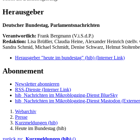
Herausgeber
Deutscher Bundestag, Parlamentsnachrichten
Verantwortlich:
Frank Bergmann (V.i.S.d.P.)
Redaktion:
Lisa Brüßler, Claudia Heine, Alexander Heinrich (stellv.
Sandra Schmid, Michael Schmidt, Denise Schwarz, Helmut Stoltenbe
Herausgeber "heute im bundestag" (hib)
(Interner Link)
Abonnement
Newsletter abonnieren
RSS-Dienste
(Interner Link)
hib_Nachrichten im Mikroblogging-Dienst BlueSky
hib_Nachrichten im Mikroblogging-Dienst Mastodon
(Externer
Webarchiv
Presse
Kurzmeldungen (hib)
Heute im Bundestag (hib)
zurück zu:
Kurzmeldungen (hib)
()