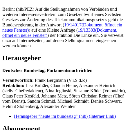
Berlin: (hib/PEZ) Auf die Stellungnahmen von Verbänden und
weiteren Interessensvertretern zum Gesetzentwurf eines Sechsten
Gesetzes zur Änderung des Telekommunikationsgesetzes geht die
Bundesregierung in der Antwort (
19/14017
(Dokument, öffnet ein
neues Fenster)
) auf eine Kleine Anfrage (
19/13383
(Dokument,
öffnet ein neues Fenster)
) der Fraktion Die Linke ein. Sie verweist
dazu auf Internetseiten, auf denen Stellungnahmen eingesehen
werden können.
Herausgeber
Deutscher Bundestag, Parlamentsnachrichten
Verantwortlich:
Frank Bergmann (V.i.S.d.P.)
Redaktion:
Lisa Brüßler, Claudia Heine, Alexander Heinrich
(stellv. Chefredakteur), Nina Jeglinski,
Susanne Ködel (Volontärin),
Claus Peter Kosfeld, Johanna Metz, Sören Christian Reimer (Chef
vom Dienst), Sandra Schmid, Michael Schmidt, Denise Schwarz,
Helmut Stoltenberg, Alexander Weinlein
Herausgeber "heute im bundestag" (hib)
(Interner Link)
Abonnement