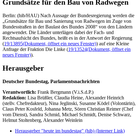
Grundsätze für den Bau von Radwegen
Berlin: (hib/HAU) Nach Aussage der Bundesregierung werden die
„Grundsätze für Bau und Sanierung von Radwegen im Zuge von
Bundesstraßen in der Baulast des Bundes 2008“ von den Ländern
angewendet. Die Länder unterlägen dabei der Fach- und
Rechtsaufsicht des Bundes, heißt es in der Antwort der Regierung
(
19/13895
(Dokument, öffnet ein neues Fenster)
) auf eine Kleine
Anfrage der Fraktion Die Linke (
19/13524
(Dokument, öffnet ein
neues Fenster)
).
Herausgeber
Deutscher Bundestag, Parlamentsnachrichten
Verantwortlich:
Frank Bergmann (V.i.S.d.P.)
Redaktion:
Lisa Brüßler, Claudia Heine, Alexander Heinrich
(stellv. Chefredakteur), Nina Jeglinski,
Susanne Ködel (Volontärin),
Claus Peter Kosfeld, Johanna Metz, Sören Christian Reimer (Chef
vom Dienst), Sandra Schmid, Michael Schmidt, Denise Schwarz,
Helmut Stoltenberg, Alexander Weinlein
Herausgeber "heute im bundestag" (hib)
(Interner Link)