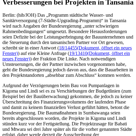
Verbesserungen bei Projekten in Tansania
Berlin: (hib/JOH) Das „Programm städtische Wasser- und
Sanitärversorgung (7-Städte-Upgrading-Programm)“ in Tansania
wird nach Angaben der Bundesregierung „unter schwierigen
Rahmenbedingungen“ umgesetzt. Besondere Herausforderungen
seien Defizite bei der Leistungserbringung der Bauunternehmen und
die Steuerung durch den tansanischen Partner vor Ort gewesen,
schreibt sie in einer Antwort (
18/14455
(Dokument, öffnet ein neues
Fenster)
) auf eine Kleine Anfrage (
19/13410
(Dokument, öffnet ein
neues Fenster)
) der Fraktion Die Linke. Nach notwendigen
Umsteuerungen, die der Partner inzwischen vorgenommen habe,
geht die Bundesregierung jedoch davon aus, dass die Bauarbeiten in
den Projektstandorten „absehbar zum Abschluss“ kommen werden.
Aufgrund der Verzögerungen beim Bau von Pumpanlagen in
Kigoma und Lindi sei es zu Verschiebungen der Budgetlinien (zum
Beispiel bei der Bauüberwachung) gekommen, die jedoch zu keiner
Überschreitung des Finanzierungsvolumens der laufenden Phase
und damit zu keinem finanziellen Verlust geführt hätten, betont die
Bundesregierung. Die Baumaßnahmen in Sumbawanga seien
bereits abgeschlossen worden, die Projekte in Kigoma und Lindi
stünden kurz vor der Fertigstellung. Die Projektzusage für Babati
und Mtwara sei drei Jahre später als für die vorher genannten Städte
erfolgt, daher werde derzeit die Ausschreibung der