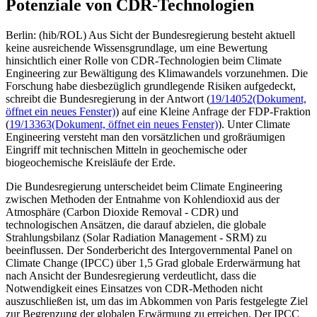
Potenziale von CDR-Technologien
Berlin: (hib/ROL) Aus Sicht der Bundesregierung besteht aktuell
keine ausreichende Wissensgrundlage, um eine Bewertung
hinsichtlich einer Rolle von CDR-Technologien beim Climate
Engineering zur Bewältigung des Klimawandels vorzunehmen. Die
Forschung habe diesbezüglich grundlegende Risiken aufgedeckt,
schreibt die Bundesregierung in der Antwort (
19/14052
(Dokument,
öffnet ein neues Fenster)
) auf eine Kleine Anfrage der FDP-Fraktion
(
19/13363
(Dokument, öffnet ein neues Fenster)
). Unter Climate
Engineering versteht man den vorsätzlichen und großräumigen
Eingriff mit technischen Mitteln in geochemische oder
biogeochemische Kreisläufe der Erde.
Die Bundesregierung unterscheidet beim Climate Engineering
zwischen Methoden der Entnahme von Kohlendioxid aus der
Atmosphäre (Carbon Dioxide Removal - CDR) und
technologischen Ansätzen, die darauf abzielen, die globale
Strahlungsbilanz (Solar Radiation Management - SRM) zu
beeinflussen. Der Sonderbericht des Intergovernmental Panel on
Climate Change (IPCC) über 1,5 Grad globale Erderwärmung hat
nach Ansicht der Bundesregierung verdeutlicht, dass die
Notwendigkeit eines Einsatzes von CDR-Methoden nicht
auszuschließen ist, um das im Abkommen von Paris festgelegte Ziel
zur Begrenzung der globalen Erwärmung zu erreichen. Der IPCC