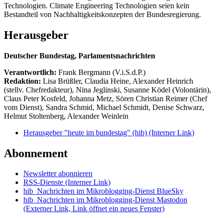
Technologien. Climate Engineering Technologien seien kein
Bestandteil von Nachhaltigkeitskonzepten der Bundesregierung.
Herausgeber
Deutscher Bundestag, Parlamentsnachrichten
Verantwortlich:
Frank Bergmann (V.i.S.d.P.)
Redaktion:
Lisa Brüßler, Claudia Heine, Alexander Heinrich
(stellv. Chefredakteur), Nina Jeglinski,
Susanne Ködel (Volontärin),
Claus Peter Kosfeld, Johanna Metz, Sören Christian Reimer (Chef
vom Dienst), Sandra Schmid, Michael Schmidt, Denise Schwarz,
Helmut Stoltenberg, Alexander Weinlein
Herausgeber "heute im bundestag" (hib)
(Interner Link)
Abonnement
Newsletter abonnieren
RSS-Dienste
(Interner Link)
hib_Nachrichten im Mikroblogging-Dienst BlueSky
hib_Nachrichten im Mikroblogging-Dienst Mastodon
(Externer Link, Link öffnet ein neues Fenster)